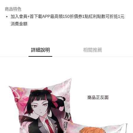
LINE Pay
商品特色
Apple Pay
加入會員+首下載APP最高領150折價券1點紅利點數可折抵1元
消費金額
悠遊付
Google Pay
ATM付款
詳細說明
相關推薦
貨到付款
運送方式
全家取貨付款
每筆NT$65，滿NT$1,300(含以上)免運費
付款後全家取貨
每筆NT$65，滿NT$1,300(含以上)免運費
(不開放使用，請勿選取）
每筆NT$9,999