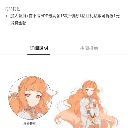
LINE Pay
商品特色
Apple Pay
加入會員+首下載APP最高領150折價券1點紅利點數可折抵1元
消費金額
悠遊付
Google Pay
ATM付款
詳細說明
相關推薦
貨到付款
運送方式
全家取貨付款
每筆NT$65，滿NT$1,300(含以上)免運費
付款後全家取貨
每筆NT$65，滿NT$1,300(含以上)免運費
(不開放使用，請勿選取）
每筆NT$9,999