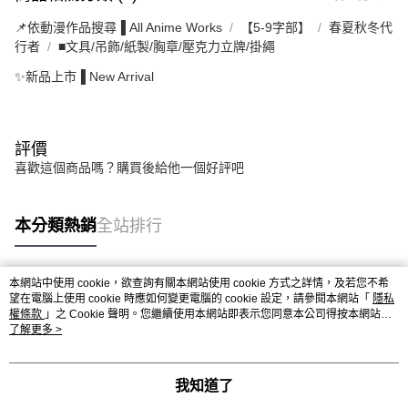
📌依動漫作品搜尋▐ All Anime Works
【5-9字部】
春夏秋冬代
行者
■文具/吊飾/紙製/胸章/壓克力立牌/掛繩
✨新品上市▐ New Arrival
評價
喜歡這個商品嗎？購買後給他一個好評吧
本分類熱銷
全站排行
本網站中使用 cookie，欲查詢有關本網站使用 cookie 方式之詳情，及若您不希
熱門標籤
望在電腦上使用 cookie 時應如何變更電腦的 cookie 設定，請參閱本網站「
隱私
權條款
」之 Cookie 聲明。您繼續使用本網站即表示您同意本公司得按本網站使
用條款之 Cookie 聲明使用 cookie。
了解更多 >
我知道了