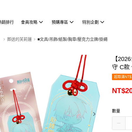
熱銷排行
會員攻略
預購專區
特別企劃
】
葬送的芙莉蓮
■文具/吊飾/紙製/胸章/壓克力立牌/掛繩
【20
守 C款
超取滿NT$
NT$2
數量