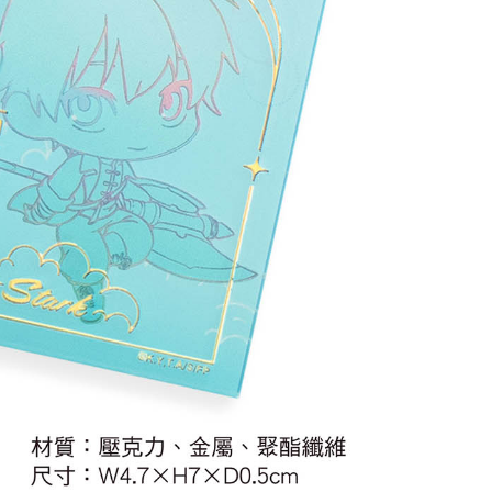
(澎湖/金門/馬祖)-木棉花樂園專用
20
貨到付款
50