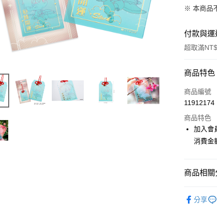
※ 本商品
付款與運
超取滿NT$
付款方式
商品特色
信用卡一
商品編號
11912174
超商取貨
商品特色
LINE Pay
加入會
消費金
Apple Pay
悠遊付
商品相關分
Google Pa
📌依動漫作品
ATM付款
分享
莉蓮
■
貨到付款