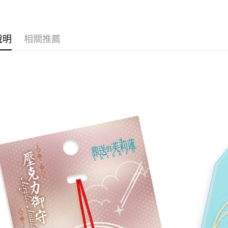
✨新品上市▐ 
■文具/吊
運送方式
⭐現貨商品
說明
相關推薦
全家取貨
每筆NT$6
付款後全
每筆NT$6
(不開放使
每筆NT$9,
7-11取貨
每筆NT$6
付款後7-1
每筆NT$6
宅配-木棉
每筆NT$1