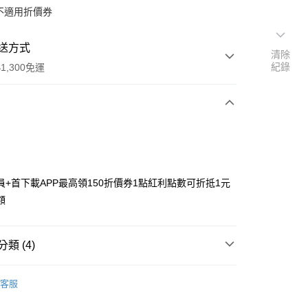
不適用折價券
送方式
清除
紀錄
1,300免運
次付款
付款
員+首下載APP最高領150折價券1點紅利點數可折抵1元
額
類 (4)
y
搜尋▐ All Anime Works
【5-9字部】
葬送的芙
客服
文具/吊飾/紙製/胸章/壓克力立牌/掛繩