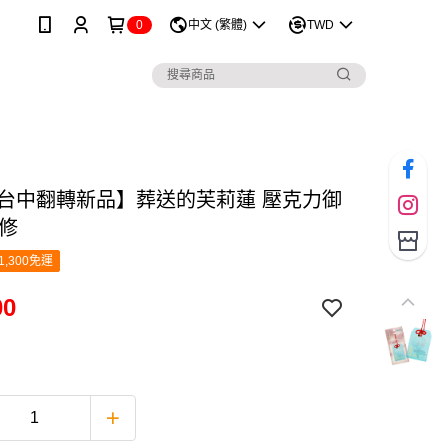
0
中文 (繁體)
TWD
26台中翻轉新品】葬送的芙莉蓮 壓克力御
 修
1,300免運
00