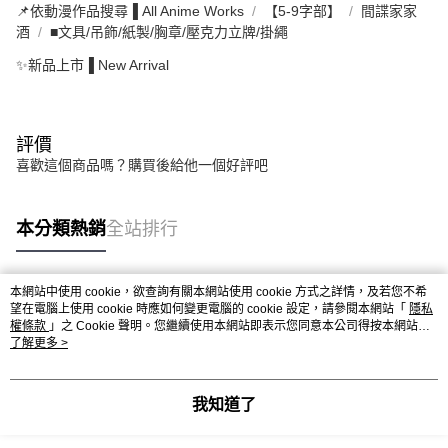
📌依動漫作品搜尋▐ All Anime Works
【5-9字部】
間諜家家
酒
■文具/吊飾/紙製/胸章/壓克力立牌/掛繩
✨新品上市▐ New Arrival
評價
喜歡這個商品嗎？購買後給他一個好評吧
本分類熱銷
全站排行
本網站中使用 cookie，欲查詢有關本網站使用 cookie 方式之詳情，及若您不希
熱門標籤
望在電腦上使用 cookie 時應如何變更電腦的 cookie 設定，請參閱本網站「
隱私
權條款
」之 Cookie 聲明。您繼續使用本網站即表示您同意本公司得按本網站使
用條款之 Cookie 聲明使用 cookie。
了解更多 >
我知道了