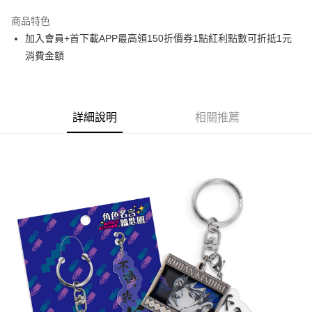
LINE Pay
商品特色
Apple Pay
加入會員+首下載APP最高領150折價券1點紅利點數可折抵1元
消費金額
悠遊付
Google Pay
ATM付款
詳細說明
相關推薦
貨到付款
運送方式
全家取貨付款
每筆NT$65，滿NT$1,300(含以上)免運費
付款後全家取貨
每筆NT$65，滿NT$1,300(含以上)免運費
(不開放使用，請勿選取）
每筆NT$9,999