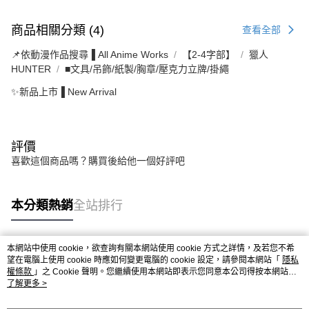
商品相關分類 (4)
查看全部
📌依動漫作品搜尋▐ All Anime Works
【2-4字部】
獵人
HUNTER
■文具/吊飾/紙製/胸章/壓克力立牌/掛繩
✨新品上市▐ New Arrival
評價
喜歡這個商品嗎？購買後給他一個好評吧
本分類熱銷
全站排行
本網站中使用 cookie，欲查詢有關本網站使用 cookie 方式之詳情，及若您不希
熱門標籤
望在電腦上使用 cookie 時應如何變更電腦的 cookie 設定，請參閱本網站「
隱私
權條款
」之 Cookie 聲明。您繼續使用本網站即表示您同意本公司得按本網站使
用條款之 Cookie 聲明使用 cookie。
了解更多 >