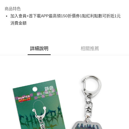
LINE Pay
商品特色
Apple Pay
加入會員+首下載APP最高領150折價券1點紅利點數可折抵1元
消費金額
悠遊付
Google Pay
ATM付款
詳細說明
相關推薦
貨到付款
運送方式
全家取貨付款
每筆NT$65，滿NT$1,300(含以上)免運費
付款後全家取貨
每筆NT$65，滿NT$1,300(含以上)免運費
(不開放使用，請勿選取）
每筆NT$9,999