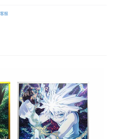
搜尋▐ All Anime Works
【2-4字部】
獵人
客服
■玩具/模型/公仔/盲抽
New Arrival
付款
/公仔/盲抽
5，滿NT$1,300(含以上)免運費
專區⭐
家取貨
5，滿NT$1,300(含以上)免運費
用，請勿選取）
999
付款
5，滿NT$1,300(含以上)免運費
1取貨
5，滿NT$1,300(含以上)免運費
花樂園專用
00，滿NT$1,300(含以上)免運費