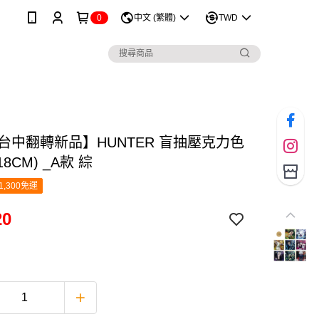
0
中文 (繁體)
TWD
6台中翻轉新品】HUNTER 盲抽壓克力色
18CM) _A款 綜
1,300免運
20