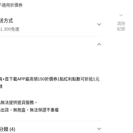
不適用折價券
送方式
清除
紀錄
1,300免運
次付款
付款
員+首下載APP最高領150折價券1點紅利點數可折抵1元
額
品無法提供退貨服務。
機出貨，無抱盒，無法保證不重複
y
類 (4)