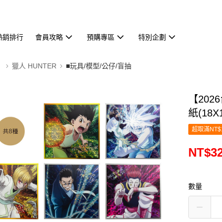
熱銷排行
會員攻略
預購專區
特別企劃
】
獵人 HUNTER
■玩具/模型/公仔/盲抽
【202
紙(18X
超取滿NT$
NT$3
數量