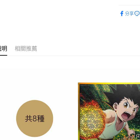
📌依動漫作品
分享
HUNTER
運送方式
✨新品上市▐ 
全家取貨
■玩具/模型
每筆NT$6
⭐現貨商品
說明
相關推薦
付款後全
每筆NT$6
(不開放使
每筆NT$9,
7-11取貨
每筆NT$6
付款後7-1
每筆NT$6
宅配-木棉
每筆NT$1