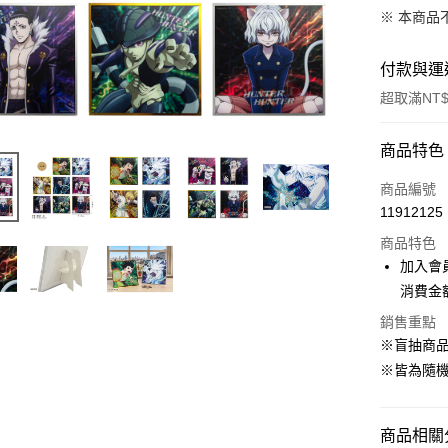
※ 本商品
付款與運
超取滿NT$
付款方式
商品特色
信用卡一
商品編號
11912125
超商取貨
商品特色
LINE Pay
加入會
消費金
Apple Pay
銷售重點
悠遊付
※盲抽商
※皆為隨
Google Pa
ATM付款
商品相關分
貨到付款