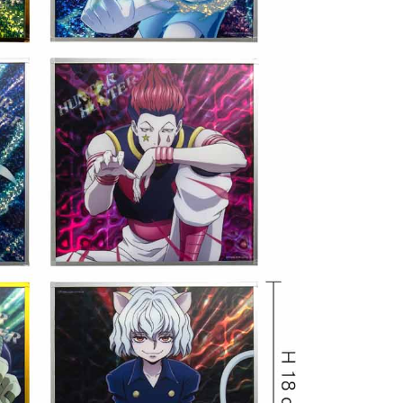
(澎湖/金門/馬祖)-木棉花樂園專用
20
貨到付款
50