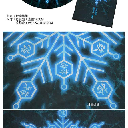
付款後7-11取貨
每筆NT$65，滿NT$1,300(含以上)免運費
宅配-木棉花樂園專用
每筆NT$100，滿NT$1,300(含以上)免運費
宅配-離島(澎湖/金門/馬祖)-木棉花樂園專用
每筆NT$220
黑貓宅配-貨到付款
每筆NT$150