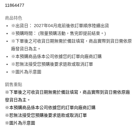
LINE Pay
11864477
Apple Pay
商品特色
悠遊付
※出貨日： 2027年04月底前後依訂單順序陸續出貨
※預購時間： (限量預購活動，售完即提前結束。)
Google Pay
※下單後之可收貨日期無需於備註填寫，商品實際到貨日需依原
ATM付款
廠發貨日為主。
※本預購商品係本公司依據您的訂單向廠商訂購
運送方式
※恕無法接受您預購後要求退款或取消訂單
※圖片為示意圖
預購訂單-宅配專用(🔺不同預購月份建議分開結帳，避免整筆訂單等
超久)
銷售重點
每筆NT$100，滿NT$1,300(含以上)免運費
※下單後之可收貨日期無需於備註填寫，商品實際到貨日需依原廠
預購訂單-離島宅配專用-(澎湖/金門/馬祖)(🔺不同預購月份建議分開
發貨日為主。
結帳，避免整筆訂單等超久)
※本預購商品係本公司依據您的訂單向廠商訂購
※恕無法接受您預購後要求退款或取消訂單
每筆NT$220
※圖片為示意圖