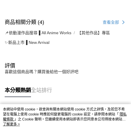
商品相關分類 (4)
查看全部
📌依動漫作品搜尋▐ All Anime Works
【其他作品】專區
✨新品上市▐ New Arrival
評價
喜歡這個商品嗎？購買後給他一個好評吧
本分類熱銷
全站排行
本網站中使用 cookie，欲查詢有關本網站使用 cookie 方式之詳情，及若您不希
熱門標籤
望在電腦上使用 cookie 時應如何變更電腦的 cookie 設定，請參閱本網站「
隱私
權條款
」之 Cookie 聲明。您繼續使用本網站即表示您同意本公司得按本網站使
用條款之 Cookie 聲明使用 cookie。
了解更多 >