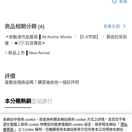
客服
商品相關分類 (4)
查看全部
📌依動漫作品搜尋▐ All Anime Works
【5-9字部】
葬送的芙莉
蓮
■🇯🇵日貨專區✈
✨新品上市▐ New Arrival
評價
喜歡這個商品嗎？購買後給他一個好評吧
本分類熱銷
全站排行
本網站中使用 cookie，欲查詢有關本網站使用 cookie 方式之詳情，及若您不希
熱門標籤
望在電腦上使用 cookie 時應如何變更電腦的 cookie 設定，請參閱本網站「
隱私
權條款
」之 Cookie 聲明。您繼續使用本網站即表示您同意本公司得按本網站使