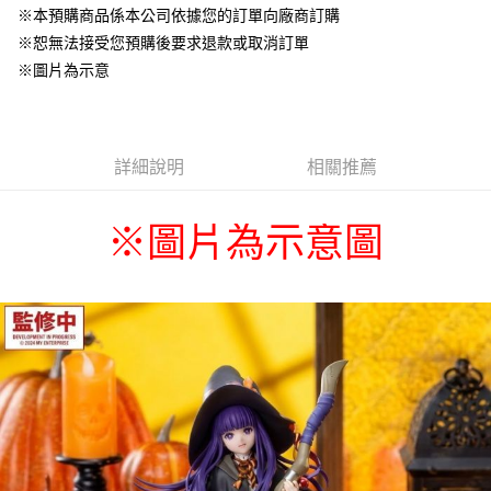
結帳，避免整筆訂單等超久)
※本預購商品係本公司依據您的訂單向廠商訂購
※恕無法接受您預購後要求退款或取消訂單
每筆NT$220
※圖片為示意
詳細說明
相關推薦
※
圖片為示意圖