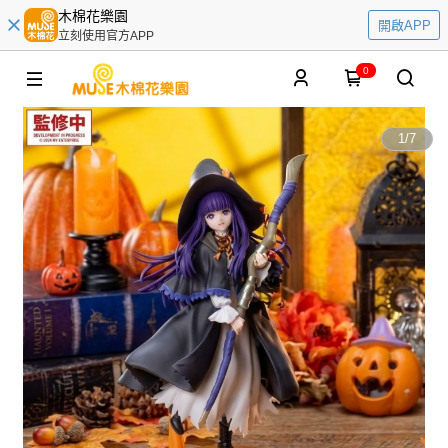
木棉花樂園
開啟APP
立刻使用官方APP
0
1
/
7