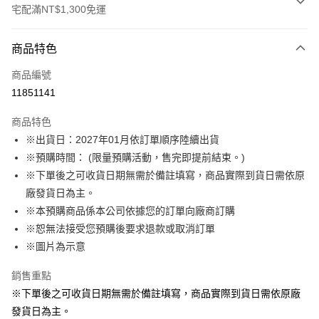
宅配滿NT$1,300免運
付款方式
商品特色
信用卡一次付款
商品編號
LINE Pay
11851141
Apple Pay
商品特色
悠遊付
※出貨日：2027年01月依訂單順序陸續出貨
※預購時間： (限量預購活動，售完即提前結束。)
Google Pay
※下單後之可收貨日期無需於備註填寫，商品實際到貨日需依原
ATM付款
廠發貨日為主。
※本預購商品係本公司依據您的訂單向廠商訂購
運送方式
※恕無法接受您預購後要求退款或取消訂單
※圖片為示意
預購訂單-宅配專用(🔺不同預購月份建議分開結帳，避免整筆訂單等
超久)
銷售重點
每筆NT$100，滿NT$1,300(含以上)免運費
※下單後之可收貨日期無需於備註填寫，商品實際到貨日需依原廠
預購訂單-離島宅配專用-(澎湖/金門/馬祖)(🔺不同預購月份建議分開
發貨日為主。