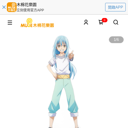
木棉花樂園
開啟APP
立刻使用官方APP
0
1
/
6