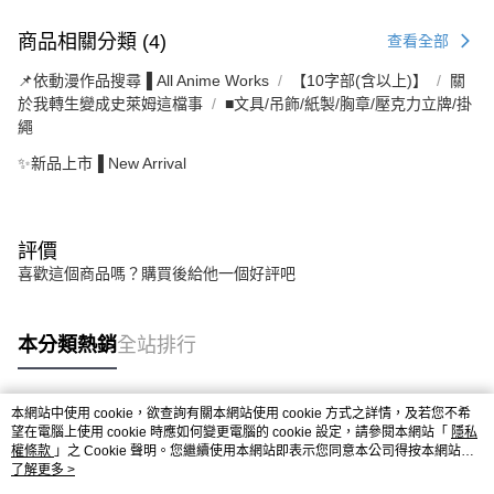
商品相關分類 (4)
查看全部
📌依動漫作品搜尋▐ All Anime Works
【10字部(含以上)】
關
於我轉生變成史萊姆這檔事
■文具/吊飾/紙製/胸章/壓克力立牌/掛
繩
✨新品上市▐ New Arrival
評價
喜歡這個商品嗎？購買後給他一個好評吧
本分類熱銷
全站排行
本網站中使用 cookie，欲查詢有關本網站使用 cookie 方式之詳情，及若您不希
熱門標籤
望在電腦上使用 cookie 時應如何變更電腦的 cookie 設定，請參閱本網站「
隱私
權條款
」之 Cookie 聲明。您繼續使用本網站即表示您同意本公司得按本網站使
用條款之 Cookie 聲明使用 cookie。
了解更多 >