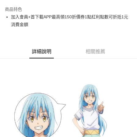
LINE Pay
商品特色
Apple Pay
加入會員+首下載APP最高領150折價券1點紅利點數可折抵1元
消費金額
悠遊付
Google Pay
ATM付款
詳細說明
相關推薦
貨到付款
運送方式
全家取貨付款
每筆NT$65，滿NT$1,300(含以上)免運費
付款後全家取貨
每筆NT$65，滿NT$1,300(含以上)免運費
(不開放使用，請勿選取）
每筆NT$9,999