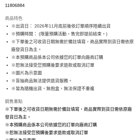
LINE Pay
11806884
Apple Pay
商品特色
悠遊付
※出貨日： 2026年11月底前後依訂單順序陸續出貨
※預購時間： (限量預購活動，售完即提前結束。)
Google Pay
※下單後之可收貨日期無需於備註填寫，商品實際到貨日需依原
ATM付款
廠發貨日為主。
※本預購商品係本公司依據您的訂單向廠商訂購
運送方式
※恕無法接受您預購後要求退款或取消訂單
※圖片為示意圖
預購訂單-宅配專用(🔺不同預購月份建議分開結帳，避免整筆訂單等
※盲抽商品無法提供退貨服務。
超久)
※皆為隨機出貨，無抱盒，無法保證不重複
每筆NT$100，滿NT$1,300(含以上)免運費
預購訂單-離島宅配專用-(澎湖/金門/馬祖)(🔺不同預購月份建議分開
銷售重點
結帳，避免整筆訂單等超久)
※下單後之可收貨日期無需於備註填寫，商品實際到貨日需依原廠
發貨日為主。
每筆NT$220
※本預購商品係本公司依據您的訂單向廠商訂購
※恕無法接受您預購後要求退款或取消訂單