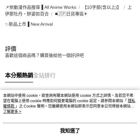
📌依動漫作品搜尋▐ All Anime Works
【10字部(含以上)】
上
伊那牡丹，醉姿如百合
■🇯🇵日貨專區✈
✨新品上市▐ New Arrival
評價
喜歡這個商品嗎？購買後給他一個好評吧
本分類熱銷
全站排行
本網站中使用 cookie，欲查詢有關本網站使用 cookie 方式之詳情，及若您不希
熱門標籤
望在電腦上使用 cookie 時應如何變更電腦的 cookie 設定，請參閱本網站「
隱私
權條款
」之 Cookie 聲明。您繼續使用本網站即表示您同意本公司得按本網站使
用條款之 Cookie 聲明使用 cookie。
了解更多 >
我知道了