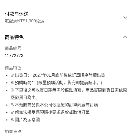
付款与运送
宅配满NT$1,300免运
付款方式
商品特色
信用卡一次付款
商品编号
LINE Pay
11772773
Apple Pay
商品特色
悠遊付
※出貨日： 2027年01月底前後依訂單順序陸續出貨
※預購時間： (限量預購活動，售完即提前結束。)
Google Pay
※下單後之可收貨日期無需於備註填寫，商品實際到貨日需依原
ATM付款
廠發貨日為主。
※本預購商品係本公司依據您的訂單向廠商訂購
运送方式
※恕無法接受您預購後要求退款或取消訂單
※圖片為示意圖
預購訂單-宅配專用(🔺不同預購月份建議分開結帳，避免整筆訂單等
超久)
销售重点