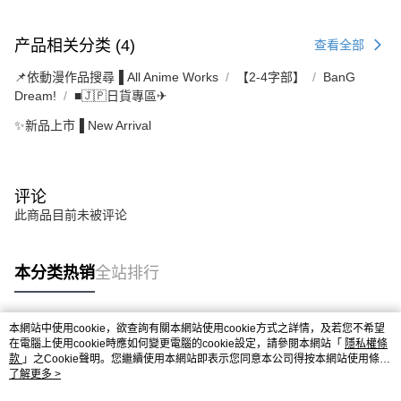
产品相关分类 (4)
查看全部
📌依動漫作品搜尋▐ All Anime Works
【2-4字部】
BanG
Dream!
■🇯🇵日貨專區✈
✨新品上市▐ New Arrival
评论
此商品目前未被评论
本分类热销
全站排行
本網站中使用cookie，欲查詢有關本網站使用cookie方式之詳情，及若您不希望
热门标签
在電腦上使用cookie時應如何變更電腦的cookie設定，請參閱本網站「
隱私權條
款
」之Cookie聲明。您繼續使用本網站即表示您同意本公司得按本網站使用條款
之Cookie聲明使用cookie。
了解更多 >