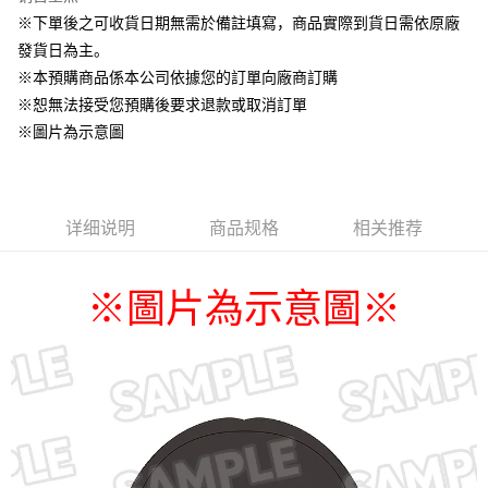
每笔NT$100，满NT$1,300(含以上)免运费
※下單後之可收貨日期無需於備註填寫，商品實際到貨日需依原廠
預購訂單-離島宅配專用-(澎湖/金門/馬祖)(🔺不同預購月份建議分開
發貨日為主。
結帳，避免整筆訂單等超久)
※本預購商品係本公司依據您的訂單向廠商訂購
※恕無法接受您預購後要求退款或取消訂單
每笔NT$220
※圖片為示意圖
详细说明
商品规格
相关推荐
圖片為示意圖
※
※