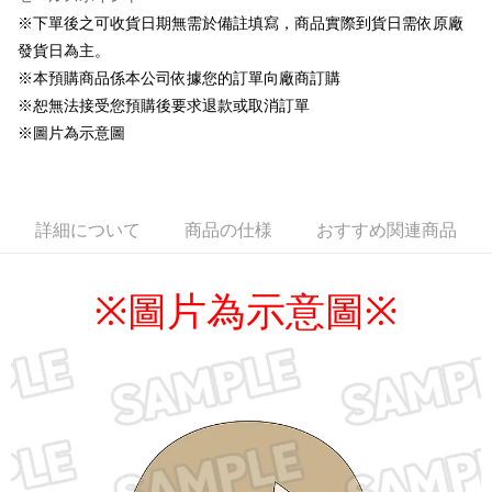
配送毎にNT$100、NT$1,300以上で送料無料
※下單後之可收貨日期無需於備註填寫，商品實際到貨日需依原廠
預購訂單-離島宅配專用-(澎湖/金門/馬祖)(🔺不同預購月份建議分開
發貨日為主。
結帳，避免整筆訂單等超久)
※本預購商品係本公司依據您的訂單向廠商訂購
配送毎にNT$220
※恕無法接受您預購後要求退款或取消訂單
※圖片為示意圖
詳細について
商品の仕様
おすすめ関連商品
圖片為示意圖
※
※