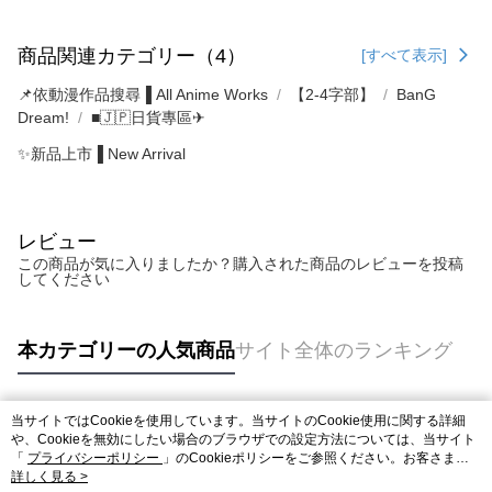
商品関連カテゴリー（4）
[すべて表示]
📌依動漫作品搜尋▐ All Anime Works
【2-4字部】
BanG
Dream!
■🇯🇵日貨專區✈
✨新品上市▐ New Arrival
レビュー
この商品が気に入りましたか？購入された商品のレビューを投稿
してください
本カテゴリーの人気商品
サイト全体のランキング
当サイトではCookieを使用しています。当サイトのCookie使用に関する詳細
人気タグ
や、Cookieを無効にしたい場合のブラウザでの設定方法については、当サイト
「
プライバシーポリシー
」のCookieポリシーをご参照ください。お客さま
が、当サイトを引き続き使用される場合、当社がサイト利用規約のCookieポリ
詳しく見る >