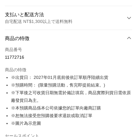
支払いと配送方法
自宅配送 NT$1,300以上で送料無料
お支払い方法
商品の特徴
クレジットカード1回払い
商品番号
LINE Pay
11772716
Apple Pay
商品の特徴
Easy Wallet
※出貨日： 2027年01月底前後依訂單順序陸續出貨
※預購時間： (限量預購活動，售完即提前結束。)
Google Pay
※下單後之可收貨日期無需於備註填寫，商品實際到貨日需依原
ATM払い
廠發貨日為主。
※本預購商品係本公司依據您的訂單向廠商訂購
配送方法
※恕無法接受您預購後要求退款或取消訂單
預購訂單-宅配專用(🔺不同預購月份建議分開結帳，避免整筆訂單等
※圖片為示意圖
超久)
セールスポイント