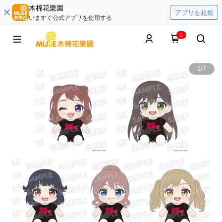
木棉花樂園
アプリを起動
いますぐ公式アプリを使用する
0
1
/
7