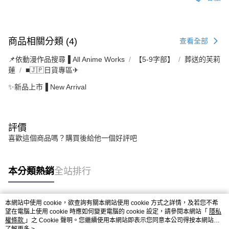
商品相關分類 (4)
查看全部
📌依動漫作品搜尋▐ All Anime Works
【5-9字部】
葬送的芙莉
蓮
■🇯🇵日貨專區✈
✨新品上市▐ New Arrival
評價
喜歡這個商品嗎？購買後給他一個好評吧
本分類熱銷
全站排行
本網站中使用 cookie，欲查詢有關本網站使用 cookie 方式之詳情，及若您不希
熱門標籤
望在電腦上使用 cookie 時應如何變更電腦的 cookie 設定，請參閱本網站「
隱私
權條款
」之 Cookie 聲明。您繼續使用本網站即表示您同意本公司得按本網站使