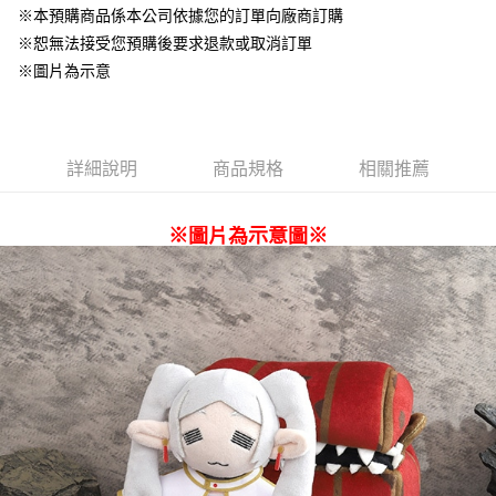
結帳，避免整筆訂單等超久)
※本預購商品係本公司依據您的訂單向廠商訂購
※恕無法接受您預購後要求退款或取消訂單
每筆NT$220
※圖片為示意
詳細說明
商品規格
相關推薦
※圖片為示意圖※