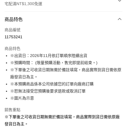
宅配滿NT$1,300免運
付款方式
商品特色
信用卡一次付款
商品編號
LINE Pay
11753241
Apple Pay
商品特色
悠遊付
※出貨日：2026年11月依訂單順序陸續出貨
※預購時間： (限量預購活動，售完即提前結束。)
Google Pay
※下單後之可收貨日期無需於備註填寫，商品實際到貨日需依原
ATM付款
廠發貨日為主。
※本預購商品係本公司依據您的訂單向廠商訂購
運送方式
※恕無法接受您預購後要求退款或取消訂單
※圖片為示意
預購訂單-宅配專用(🔺不同預購月份建議分開結帳，避免整筆訂單等
超久)
銷售重點
每筆NT$100，滿NT$1,300(含以上)免運費
※下單後之可收貨日期無需於備註填寫，商品實際到貨日需依原廠
預購訂單-離島宅配專用-(澎湖/金門/馬祖)(🔺不同預購月份建議分開
發貨日為主。