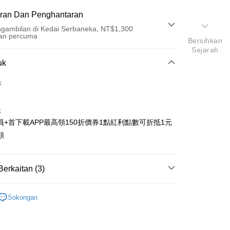
ran Dan Penghantaran
gambilan di Kedai Serbaneka, NT$1,300
an percuma
Bersihkan
Sejarah
Pembayaran
uk
t (Bayaran Penuh)
k
an di Kedai Serbaneka
k
員+首下載APP最高領150折價券1點紅利點數可折抵1元
額
t
Berkaitan (3)
y
搜尋▐ All Anime Works
【2-4字部】
膽大黨
an ATM
Sokongan
/公仔/盲抽
asa Penghantaran
New Arrival