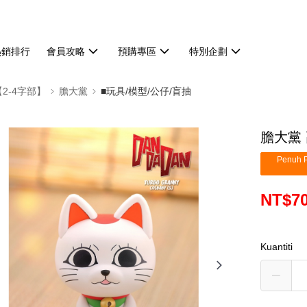
熱銷排行
會員攻略
預購專區
特別企劃
【2-4字部】
膽大黨
■玩具/模型/公仔/盲抽
膽大黨 
Penuh P
NT$7
Kuantiti