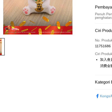
Pembaya
Penuh Pen
penghatar
Kaedah 
Ciri Prod
Kad Kredi
No. Produ
11751686
Pengambil
Ciri Produ
LINE Pay
加入會
消費金
Apple Pay
Easy Walle
Kategori 
Google Pa
📌依動漫作品
Pemindah
Kongsi
■玩具/模型
Tunai sem
✨新品上市▐ 