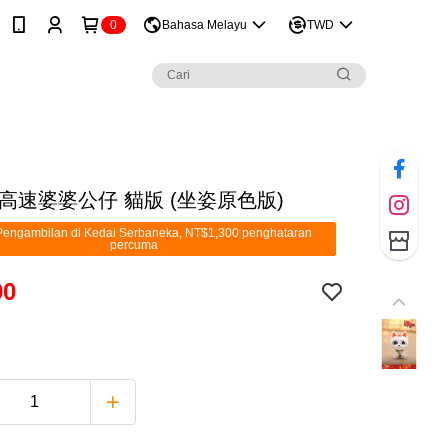
0
Bahasa Melayu
TWD
高速婆婆公仔 貓版 (坐姿原色版)
engambilan di Kedai Serbaneka, NT$1,300 penghataran
percuma
00