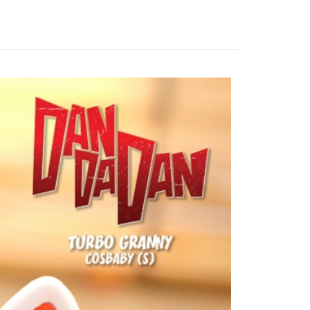
/公仔/盲抽
Penghantaran
付款
anan | Penghantaran percuma untuk pesanan
atau lebih
家取貨
anan | Penghantaran percuma untuk pesanan
atau lebih
用，請勿選取）
/pesanan
付款
anan | Penghantaran percuma untuk pesanan
atau lebih
1取貨
anan | Penghantaran percuma untuk pesanan
atau lebih