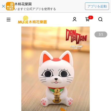
木棉花樂園
アプリを起動
いますぐ公式アプリを使用する
0
1
/
1