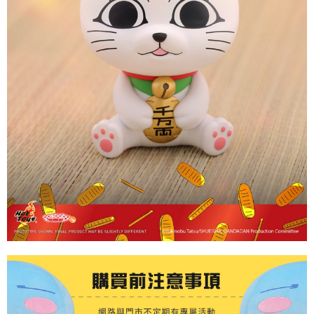
付款後7-11取貨
配送毎にNT$65、NT$1,300以上で送料無料
宅配-木棉花樂園專用
配送毎にNT$100、NT$1,300以上で送料無料
宅配-離島(澎湖/金門/馬祖)-木棉花樂園專用
配送毎にNT$220
黑貓宅配-貨到付款
配送毎にNT$150