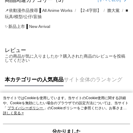
📌依動漫作品搜尋▐ All Anime Works
【2-4字部】
膽大黨
■
玩具/模型/公仔/盲抽
✨新品上市▐ New Arrival
レビュー
この商品が気に入りましたか？購入された商品のレビューを投稿
してください
本カテゴリーの人気商品
サイト全体のランキング
当サイトではCookieを使用しています。当サイトのCookie使用に関する詳細
人気タグ
や、Cookieを無効にしたい場合のブラウザでの設定方法については、当サイト
「
プライバシーポリシー
」のCookieポリシーをご参照ください。お客さま
が、当サイトを引き続き使用される場合、当社がサイト利用規約のCookieポリ
詳しく見る >
シーに基づいてCookieを使用することに同意したものとみなします。
分かりました