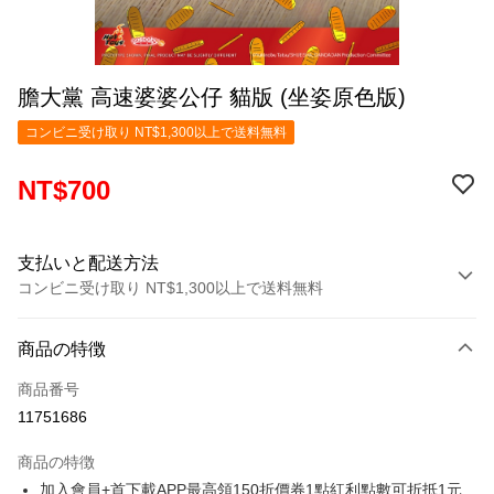
膽大黨 高速婆婆公仔 貓版 (坐姿原色版)
コンビニ受け取り NT$1,300以上で送料無料
NT$700
支払いと配送方法
コンビニ受け取り NT$1,300以上で送料無料
お支払い方法
商品の特徴
クレジットカード1回払い
商品番号
コンビニ店頭代金引換
11751686
LINE Pay
商品の特徴
Apple Pay
加入會員+首下載APP最高領150折價券1點紅利點數可折抵1元