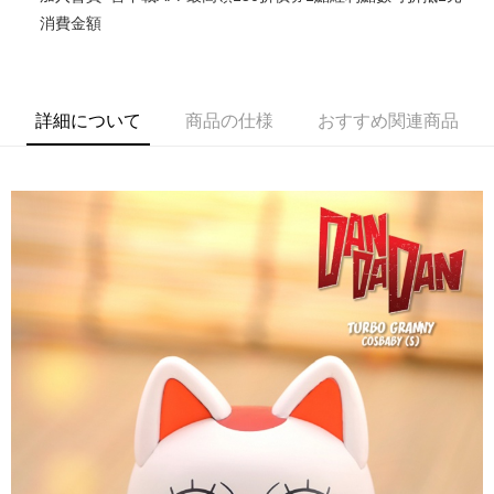
消費金額
Easy Wallet
Google Pay
ATM払い
詳細について
商品の仕様
おすすめ関連商品
代金引換
配送方法
全家取貨付款
配送毎にNT$65、NT$1,300以上で送料無料
付款後全家取貨
配送毎にNT$65、NT$1,300以上で送料無料
(不開放使用，請勿選取）
配送毎にNT$9,999
7-11取貨付款
配送毎にNT$65、NT$1,300以上で送料無料