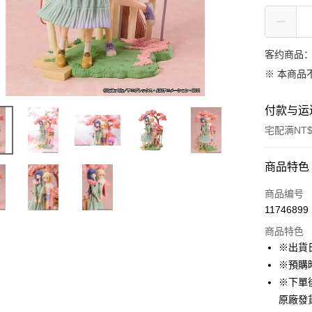
客约商品
※ 本商品
付款与运
宅配满NT$
付款方式
商品特色
信用卡一
商品编号
11746899
LINE Pay
商品特色
Apple Pay
※出貨
※預購
悠遊付
※下單
Google Pa
原廠發