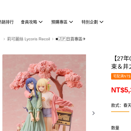
熱銷排行
會員攻略
預購專區
特別企劃
】
莉可麗絲 Lycoris Recoil
■🇯🇵日貨專區✈
【27年
束＆井之
宅配满NT$
NT$5,
款式：春天V
数量