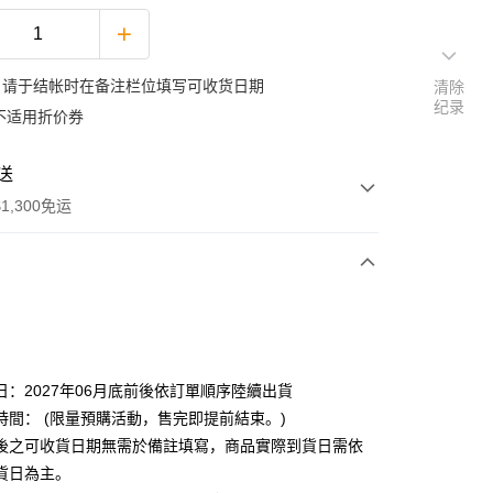
：请于结帐时在备注栏位填写可收货日期
清除
纪录
不适用折价券
送
1,300免运
次付款
日：2027年06月底前後依訂單順序陸續出貨
時間： (限量預購活動，售完即提前結束。)
後之可收貨日期無需於備註填寫，商品實際到貨日需依
y
貨日為主。