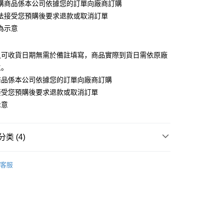
購商品係本公司依據您的訂單向廠商訂購
法接受您預購後要求退款或取消訂單
為示意
之可收貨日期無需於備註填寫，商品實際到貨日需依原廠
宅配專用(🔺不同預購月份建議分開結帳，避免整筆訂單
主。
商品係本公司依據您的訂單向廠商訂購
00，满NT$1,300(含以上)免运费
接受您預購後要求退款或取消訂單
離島宅配專用-(澎湖/金門/馬祖)(🔺不同預購月份建議分開
示意
整筆訂單等超久)
20
类 (4)
搜尋▐ All Anime Works
【2-4字部】
莉可麗絲
客服
coil
■🇯🇵日貨專區✈
New Arrival
/公仔/盲抽
專區(現貨+預購)✈