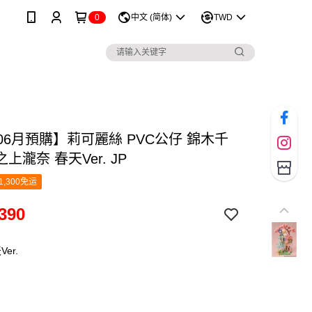
0
中文 (简体)
TWD
06月預購】莉可麗絲 PVC公仔 錦木千
上瀧奈 春天Ver. JP
1,300免运
390
er.