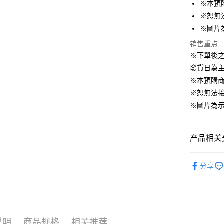
※本預
ATM付款
※恕無
※圖片
运送方式
销售重点
※下單後
預購訂單-
發貨日為
等超久)
※本預購
每笔NT$1
※恕無法
預購訂單-
※圖片為
結帳，避免
每笔NT$2
产品相关分
📌依動漫作品
分享
Lycoris Re
✨新品上市▐ 
■玩具/模型
🇯🇵日貨
说明
商品规格
相关推荐