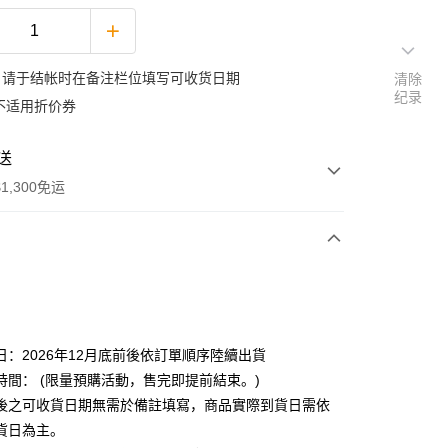
：请于结帐时在备注栏位填写可收货日期
清除
纪录
不适用折价券
送
1,300免运
次付款
日：2026年12月底前後依訂單順序陸續出貨
時間： (限量預購活動，售完即提前結束。)
後之可收貨日期無需於備註填寫，商品實際到貨日需依
y
貨日為主。