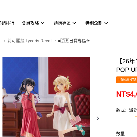
熱銷排行
會員攻略
預購專區
特別企劃
】
莉可麗絲 Lycoris Recoil
■🇯🇵日貨專區✈
【26年
POP U
宅配满NT$
NT$4,
款式：派對
数量