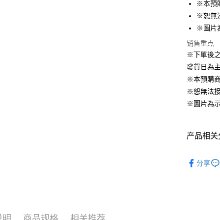
※本預
ATM付款
※恕無
※圖片
运送方式
销售重点
※下單後
預購訂單-
發貨日為
等超久)
※本預購
每笔NT$1
※恕無法
預購訂單-
※圖片為
結帳，避免
每笔NT$2
产品相关分
📌依動漫作品
分享
Lycoris Re
✨新品上市▐ 
■玩具/模型
🇯🇵日貨
说明
商品规格
相关推荐