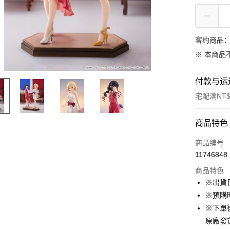
客约商品
※ 本商品
付款与运
宅配满NT$
付款方式
商品特色
信用卡一
商品编号
11746848
LINE Pay
商品特色
Apple Pay
※出貨
※預購
悠遊付
※下單
Google Pa
原廠發