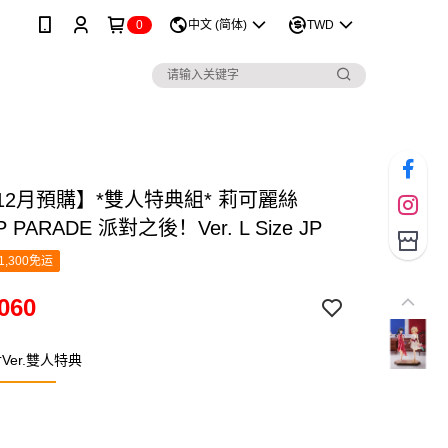
0
中文 (简体)
TWD
12月預購】*雙人特典組* 莉可麗絲
P PARADE 派對之後！Ver. L Size JP
1,300免运
060
Ver.雙人特典