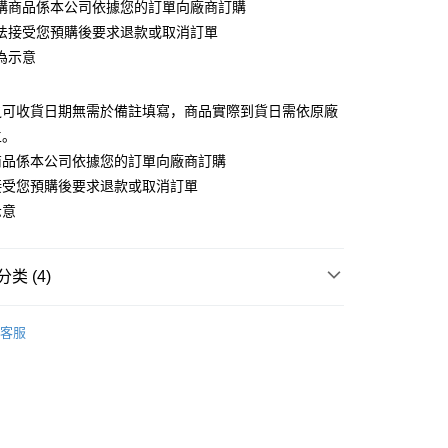
購商品係本公司依據您的訂單向廠商訂購
法接受您預購後要求退款或取消訂單
為示意
之可收貨日期無需於備註填寫，商品實際到貨日需依原廠
宅配專用(🔺不同預購月份建議分開結帳，避免整筆訂單
主。
商品係本公司依據您的訂單向廠商訂購
00，满NT$1,300(含以上)免运费
接受您預購後要求退款或取消訂單
離島宅配專用-(澎湖/金門/馬祖)(🔺不同預購月份建議分開
示意
整筆訂單等超久)
20
类 (4)
搜尋▐ All Anime Works
【2-4字部】
莉可麗絲
客服
coil
■🇯🇵日貨專區✈
New Arrival
/公仔/盲抽
專區(現貨+預購)✈