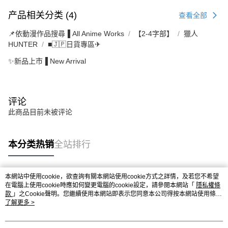
产品相关分类 (4)
查看全部
📌依動漫作品搜尋▐ All Anime Works
【2-4字部】
獵人
HUNTER
■🇯🇵日貨專區✈
✨新品上市▐ New Arrival
评论
此商品目前未被评论
本分类热销
全站排行
本網站中使用cookie，欲查詢有關本網站使用cookie方式之詳情，及若您不希望
热门标签
在電腦上使用cookie時應如何變更電腦的cookie設定，請參閱本網站「
隱私權條
款
」之Cookie聲明。您繼續使用本網站即表示您同意本公司得按本網站使用條款
之Cookie聲明使用cookie。
了解更多 >