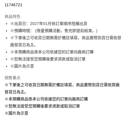
LINE Pay
11746721
Apple Pay
商品特色
悠遊付
※出貨日：2027年01月依訂單順序陸續出貨
※預購時間： (限量預購活動，售完即提前結束。)
Google Pay
※下單後之可收貨日期無需於備註填寫，商品實際到貨日需依原
ATM付款
廠發貨日為主。
※本預購商品係本公司依據您的訂單向廠商訂購
运送方式
※恕無法接受您預購後要求退款或取消訂單
※圖片為示意
預購訂單-宅配專用(🔺不同預購月份建議分開結帳，避免整筆訂單等
超久)
销售重点
每笔NT$100，满NT$1,300(含以上)免运费
※下單後之可收貨日期無需於備註填寫，商品實際到貨日需依原廠
預購訂單-離島宅配專用-(澎湖/金門/馬祖)(🔺不同預購月份建議分開
發貨日為主。
結帳，避免整筆訂單等超久)
※本預購商品係本公司依據您的訂單向廠商訂購
※恕無法接受您預購後要求退款或取消訂單
每笔NT$220
※圖片為示意