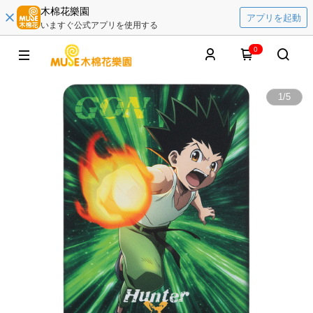
木棉花樂園
アプリを起動
いますぐ公式アプリを使用する
0
1
/
5