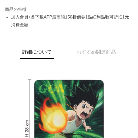
LINE Pay
商品の特徴
Apple Pay
加入會員+首下載APP最高領150折價券1點紅利點數可折抵1元
消費金額
Easy Wallet
Google Pay
ATM払い
詳細について
おすすめ関連商品
代金引換
配送方法
全家取貨付款
配送毎にNT$65、NT$1,300以上で送料無料
付款後全家取貨
配送毎にNT$65、NT$1,300以上で送料無料
(不開放使用，請勿選取）
配送毎にNT$9,999