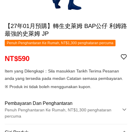
【27年01月預購】轉生史萊姆 BAP公仔 利姆路
最強的史萊姆 JP
Penuh Penghantaran Ke Rumah, NT$1,300 penghataran percuma
NT$590
Item yang Dilengkapi：Sila masukkan Tarikh Terima Pesanan
anda yang tersedia pada medan Catatan semasa pembayaran.
※ Produk ini tidak boleh menggunakan kupon.
Pembayaran Dan Penghantaran
Penuh Penghantaran Ke Rumah, NT$1,300 penghataran
percuma
Kaedah Pembayaran