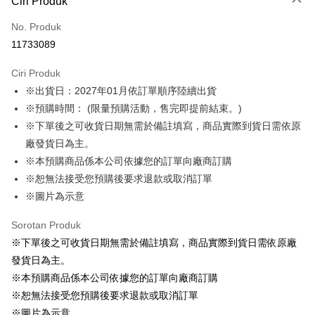
Ciri Produk
Kad Kredit (Bayaran Penuh)
No. Produk
LINE Pay
11733089
Apple Pay
Ciri Produk
Easy Wallet
※出貨日：2027年01月依訂單順序陸續出貨
※預購時間： (限量預購活動，售完即提前結束。)
Google Pay
※下單後之可收貨日期無需於備註填寫，商品實際到貨日需依原
Pemindahan ATM
廠發貨日為主。
※本預購商品係本公司依據您的訂單向廠商訂購
Pilihan Penghantaran
※恕無法接受您預購後要求退款或取消訂單
預購訂單-宅配專用(🔺不同預購月份建議分開結帳，避免整筆訂單等
※圖片為示意
超久)
Sorotan Produk
NT$100/pesanan | Penghantaran percuma untuk pesanan
※下單後之可收貨日期無需於備註填寫，商品實際到貨日需依原廠
NT$1,300 atau lebih
發貨日為主。
預購訂單-離島宅配專用-(澎湖/金門/馬祖)(🔺不同預購月份建議分開
※本預購商品係本公司依據您的訂單向廠商訂購
結帳，避免整筆訂單等超久)
※恕無法接受您預購後要求退款或取消訂單
NT$220/pesanan
※圖片為示意