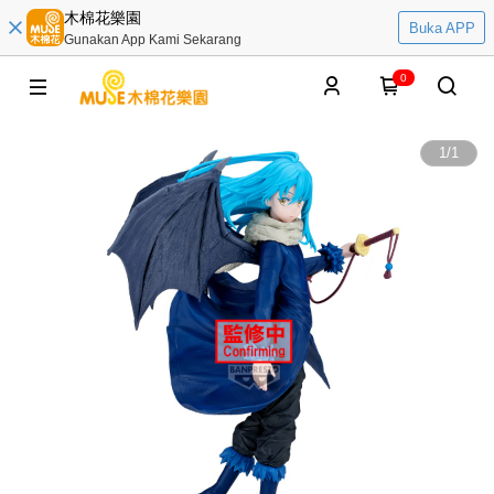
木棉花樂園
Buka APP
Gunakan App Kami Sekarang
0
1
/
1