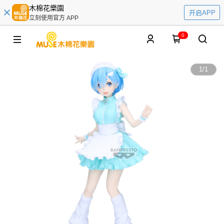
木棉花樂園
开启APP
立刻使用官方 APP
0
1
/
1