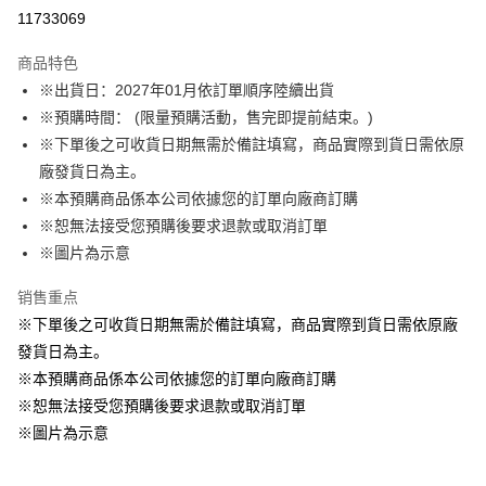
LINE Pay
11733069
Apple Pay
商品特色
悠遊付
※出貨日：2027年01月依訂單順序陸續出貨
※預購時間： (限量預購活動，售完即提前結束。)
Google Pay
※下單後之可收貨日期無需於備註填寫，商品實際到貨日需依原
ATM付款
廠發貨日為主。
※本預購商品係本公司依據您的訂單向廠商訂購
运送方式
※恕無法接受您預購後要求退款或取消訂單
※圖片為示意
預購訂單-宅配專用(🔺不同預購月份建議分開結帳，避免整筆訂單等
超久)
销售重点
每笔NT$100，满NT$1,300(含以上)免运费
※下單後之可收貨日期無需於備註填寫，商品實際到貨日需依原廠
預購訂單-離島宅配專用-(澎湖/金門/馬祖)(🔺不同預購月份建議分開
發貨日為主。
結帳，避免整筆訂單等超久)
※本預購商品係本公司依據您的訂單向廠商訂購
※恕無法接受您預購後要求退款或取消訂單
每笔NT$220
※圖片為示意