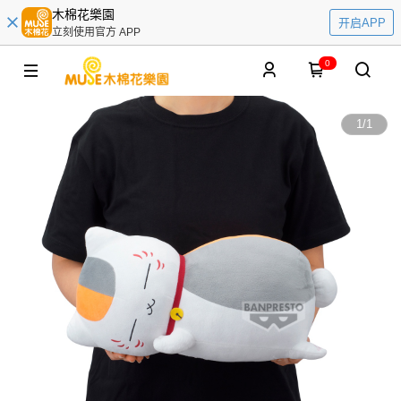
木棉花樂園
开启APP
立刻使用官方 APP
0
1
/
1