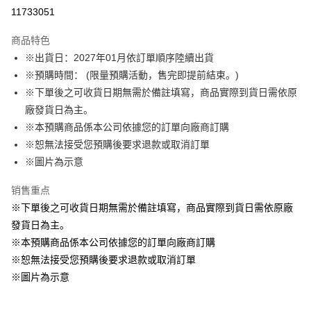
LINE Pay
11733051
Apple Pay
商品特色
悠遊付
※出貨日：2027年01月依訂單順序陸續出貨
※預購時間： (限量預購活動，售完即提前結束。)
Google Pay
※下單後之可收貨日期無需於備註填寫，商品實際到貨日需依原
ATM付款
廠發貨日為主。
※本預購商品係本公司依據您的訂單向廠商訂購
运送方式
※恕無法接受您預購後要求退款或取消訂單
※圖片為示意
預購訂單-宅配專用(🔺不同預購月份建議分開結帳，避免整筆訂單等
超久)
销售重点
每笔NT$100，满NT$1,300(含以上)免运费
※下單後之可收貨日期無需於備註填寫，商品實際到貨日需依原廠
預購訂單-離島宅配專用-(澎湖/金門/馬祖)(🔺不同預購月份建議分開
發貨日為主。
結帳，避免整筆訂單等超久)
※本預購商品係本公司依據您的訂單向廠商訂購
※恕無法接受您預購後要求退款或取消訂單
每笔NT$220
※圖片為示意