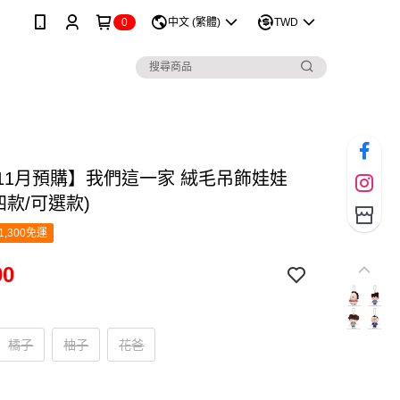
0
中文 (繁體)
TWD
年11月預購】我們這一家 絨毛吊飾娃娃
共四款/可選款)
1,300免運
90
橘子
柚子
花爸