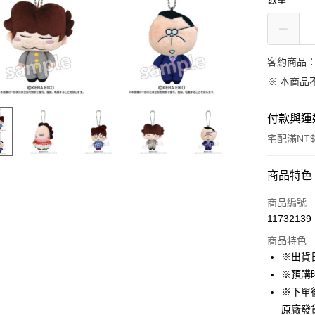
客約商品
※ 本商品
付款與運
宅配滿NT$
付款方式
商品特色
信用卡一
商品編號
11732139
LINE Pay
商品特色
Apple Pay
※出貨
※預購
悠遊付
※下單
Google Pa
原廠發