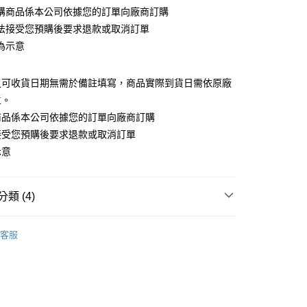
購商品係本公司依據您的訂單向廠商訂購
法接受您預購後要求退款或取消訂單
為示意
之可收貨日期無需於備註填寫，商品實際到貨日需依原廠
宅配專用(🔺不同預購月份建議分開結帳，避免整筆訂單
主。
商品係本公司依據您的訂單向廠商訂購
00，滿NT$1,300(含以上)免運費
接受您預購後要求退款或取消訂單
離島宅配專用-(澎湖/金門/馬祖)(🔺不同預購月份建議分開
示意
整筆訂單等超久)
20
類 (4)
搜尋▐ All Anime Works
【5-9字部】
我們這一
客服
🇵日貨專區✈
New Arrival
/抱枕
專區(現貨+預購)✈