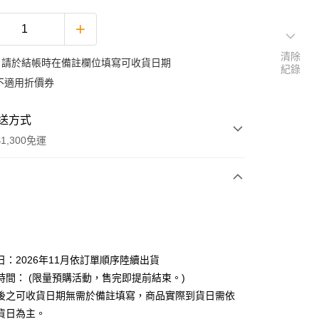
清除
：請於結帳時在備註欄位填寫可收貨日期
紀錄
不適用折價券
送方式
1,300免運
次付款
日：2026年11月依訂單順序陸續出貨
時間： (限量預購活動，售完即提前結束。)
後之可收貨日期無需於備註填寫，商品實際到貨日需依
y
貨日為主。