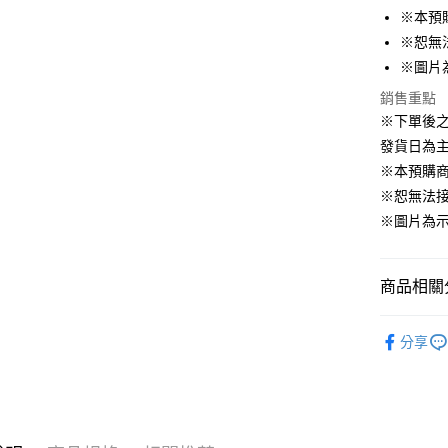
※本預
ATM付款
※恕無
※圖片
運送方式
銷售重點
※下單後
預購訂單-
發貨日為
等超久)
※本預購
每筆NT$1
※恕無法
預購訂單-
※圖片為
結帳，避免
每筆NT$2
商品相關分
📌依動漫作品
分享
家
■🇯
✨新品上市▐ 
■絨毛/玩偶
🇯🇵日貨