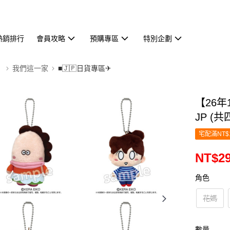
熱銷排行
會員攻略
預購專區
特別企劃
】
我們這一家
■🇯🇵日貨專區✈
【26
JP (
宅配滿NT$
NT$2
角色
花媽
數量