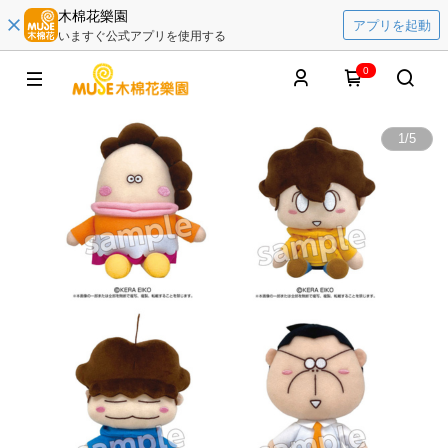
木棉花樂園
アプリを起動
いますぐ公式アプリを使用する
0
1
/
5