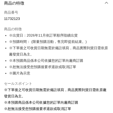
商品の特徴
クレジットカード1回払い
商品番号
LINE Pay
11732123
Apple Pay
商品の特徴
Easy Wallet
※出貨日：2026年11月依訂單順序陸續出貨
※預購時間： (限量預購活動，售完即提前結束。)
Google Pay
※下單後之可收貨日期無需於備註填寫，商品實際到貨日需依原
ATM払い
廠發貨日為主。
※本預購商品係本公司依據您的訂單向廠商訂購
配送方法
※恕無法接受您預購後要求退款或取消訂單
預購訂單-宅配專用(🔺不同預購月份建議分開結帳，避免整筆訂單等
※圖片為示意
超久)
セールスポイント
配送毎にNT$100、NT$1,300以上で送料無料
※下單後之可收貨日期無需於備註填寫，商品實際到貨日需依原廠
預購訂單-離島宅配專用-(澎湖/金門/馬祖)(🔺不同預購月份建議分開
發貨日為主。
結帳，避免整筆訂單等超久)
※本預購商品係本公司依據您的訂單向廠商訂購
配送毎にNT$220
※恕無法接受您預購後要求退款或取消訂單