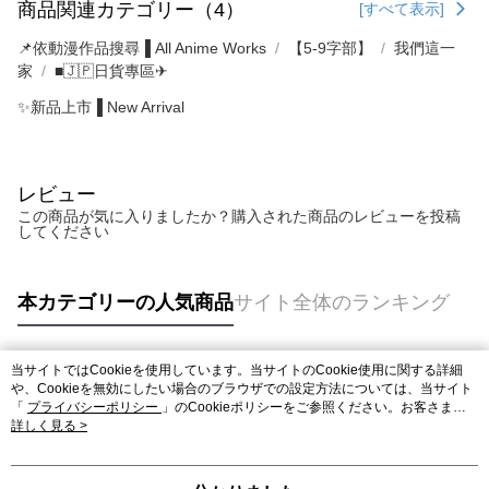
商品関連カテゴリー（4）
[すべて表示]
📌依動漫作品搜尋▐ All Anime Works
【5-9字部】
我們這一
家
■🇯🇵日貨專區✈
✨新品上市▐ New Arrival
レビュー
この商品が気に入りましたか？購入された商品のレビューを投稿
してください
本カテゴリーの人気商品
サイト全体のランキング
当サイトではCookieを使用しています。当サイトのCookie使用に関する詳細
人気タグ
や、Cookieを無効にしたい場合のブラウザでの設定方法については、当サイト
「
プライバシーポリシー
」のCookieポリシーをご参照ください。お客さま
が、当サイトを引き続き使用される場合、当社がサイト利用規約のCookieポリ
詳しく見る >
シーに基づいてCookieを使用することに同意したものとみなします。