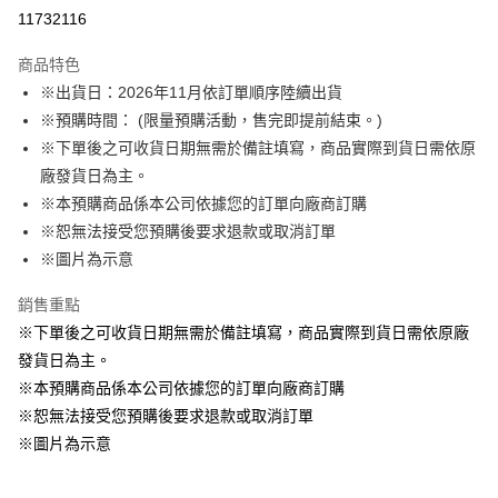
LINE Pay
11732116
Apple Pay
商品特色
悠遊付
※出貨日：2026年11月依訂單順序陸續出貨
※預購時間： (限量預購活動，售完即提前結束。)
Google Pay
※下單後之可收貨日期無需於備註填寫，商品實際到貨日需依原
ATM付款
廠發貨日為主。
※本預購商品係本公司依據您的訂單向廠商訂購
運送方式
※恕無法接受您預購後要求退款或取消訂單
※圖片為示意
預購訂單-宅配專用(🔺不同預購月份建議分開結帳，避免整筆訂單等
超久)
銷售重點
每筆NT$100，滿NT$1,300(含以上)免運費
※下單後之可收貨日期無需於備註填寫，商品實際到貨日需依原廠
預購訂單-離島宅配專用-(澎湖/金門/馬祖)(🔺不同預購月份建議分開
發貨日為主。
結帳，避免整筆訂單等超久)
※本預購商品係本公司依據您的訂單向廠商訂購
※恕無法接受您預購後要求退款或取消訂單
每筆NT$220
※圖片為示意