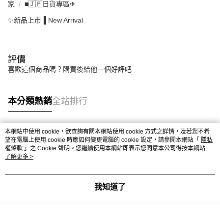
家
■🇯🇵日貨專區✈
✨新品上市▐ New Arrival
評價
喜歡這個商品嗎？購買後給他一個好評吧
本分類熱銷
全站排行
本網站中使用 cookie，欲查詢有關本網站使用 cookie 方式之詳情，及若您不希
熱門標籤
望在電腦上使用 cookie 時應如何變更電腦的 cookie 設定，請參閱本網站「
隱私
權條款
」之 Cookie 聲明。您繼續使用本網站即表示您同意本公司得按本網站使
用條款之 Cookie 聲明使用 cookie。
了解更多 >
我知道了