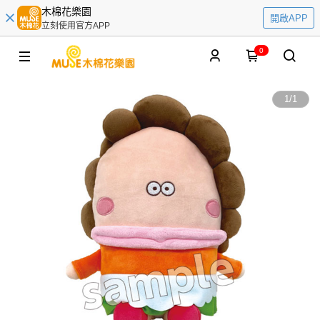
木棉花樂園
開啟APP
立刻使用官方APP
0
1
/
1