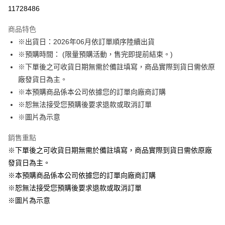
LINE Pay
11728486
Apple Pay
商品特色
悠遊付
※出貨日：2026年06月依訂單順序陸續出貨
※預購時間： (限量預購活動，售完即提前結束。)
Google Pay
※下單後之可收貨日期無需於備註填寫，商品實際到貨日需依原
ATM付款
廠發貨日為主。
※本預購商品係本公司依據您的訂單向廠商訂購
運送方式
※恕無法接受您預購後要求退款或取消訂單
※圖片為示意
預購訂單-宅配專用(🔺不同預購月份建議分開結帳，避免整筆訂單等
超久)
銷售重點
每筆NT$100，滿NT$1,300(含以上)免運費
※下單後之可收貨日期無需於備註填寫，商品實際到貨日需依原廠
預購訂單-離島宅配專用-(澎湖/金門/馬祖)(🔺不同預購月份建議分開
發貨日為主。
結帳，避免整筆訂單等超久)
※本預購商品係本公司依據您的訂單向廠商訂購
※恕無法接受您預購後要求退款或取消訂單
每筆NT$220
※圖片為示意