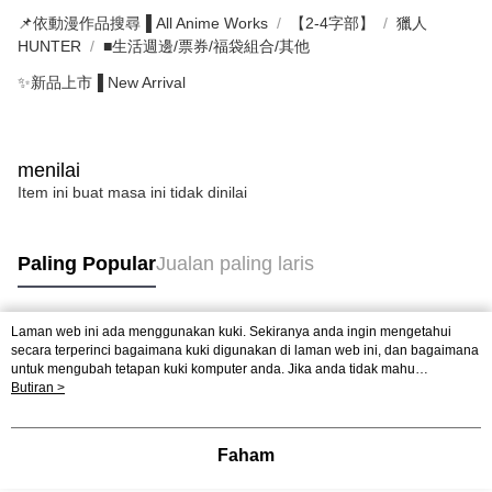
📌依動漫作品搜尋▐ All Anime Works
【2-4字部】
獵人
HUNTER
■生活週邊/票券/福袋組合/其他
✨新品上市▐ New Arrival
menilai
Item ini buat masa ini tidak dinilai
Paling Popular
Jualan paling laris
Laman web ini ada menggunakan kuki. Sekiranya anda ingin mengetahui
Tag Popular
secara terperinci bagaimana kuki digunakan di laman web ini, dan bagaimana
untuk mengubah tetapan kuki komputer anda. Jika anda tidak mahu
menggunakan kuki di komputer anda, sila rujuk penerangan mengenai kuki.
Butiran >
Dasar Privasi
Laman web ini ada menggunakan kuki. Sekiranya anda ingin
mengetahui secara terperinci bagaimana kuki digunakan di laman web ini,
dan bagaimana untuk mengubah tetapan kuki komputer anda. Jika anda tidak
Faham
mahu menggunakan kuki di komputer anda, sila rujuk penerangan mengenai
kuki.