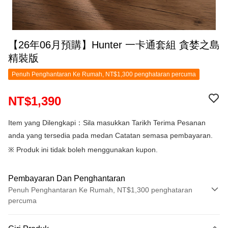
【26年06月預購】Hunter 一卡通套組 貪婪之島
精裝版
Penuh Penghantaran Ke Rumah, NT$1,300 penghataran percuma
NT$1,390
Item yang Dilengkapi：Sila masukkan Tarikh Terima Pesanan
anda yang tersedia pada medan Catatan semasa pembayaran.
※ Produk ini tidak boleh menggunakan kupon.
Pembayaran Dan Penghantaran
Penuh Penghantaran Ke Rumah, NT$1,300 penghataran
percuma
Kaedah Pembayaran