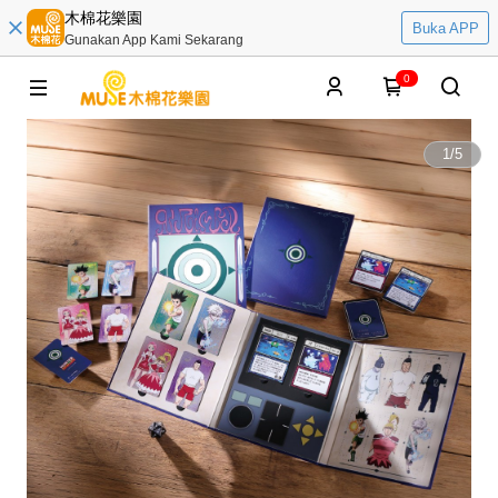
木棉花樂園
Buka APP
Gunakan App Kami Sekarang
0
1
/
5