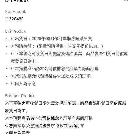
Ciri Produk
Kad Kredit (Bayaran Penuh)
No. Produk
LINE Pay
11728480
Apple Pay
Ciri Produk
Easy Wallet
※出貨日：2026年06月依訂單順序陸續出貨
※預購時間： (限量預購活動，售完即提前結束。)
Google Pay
※下單後之可收貨日期無需於備註填寫，商品實際到貨日需依原
Pemindahan ATM
廠發貨日為主。
※本預購商品係本公司依據您的訂單向廠商訂購
Pilihan Penghantaran
※恕無法接受您預購後要求退款或取消訂單
預購訂單-宅配專用(🔺不同預購月份建議分開結帳，避免整筆訂單等
※圖片為示意
超久)
Sorotan Produk
NT$100/pesanan | Penghantaran percuma untuk pesanan
※下單後之可收貨日期無需於備註填寫，商品實際到貨日需依原廠
NT$1,300 atau lebih
發貨日為主。
預購訂單-離島宅配專用-(澎湖/金門/馬祖)(🔺不同預購月份建議分開
※本預購商品係本公司依據您的訂單向廠商訂購
結帳，避免整筆訂單等超久)
※恕無法接受您預購後要求退款或取消訂單
NT$220/pesanan
※圖片為示意