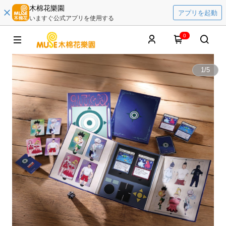
木棉花樂園
アプリを起動
いますぐ公式アプリを使用する
0
1
/
5