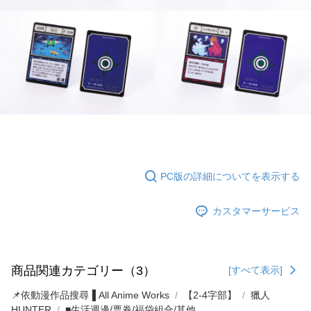
PC版の詳細についてを表示する
カスタマーサービス
商品関連カテゴリー（3）
[すべて表示]
📌依動漫作品搜尋▐ All Anime Works
【2-4字部】
獵人
HUNTER
■生活週邊/票券/福袋組合/其他