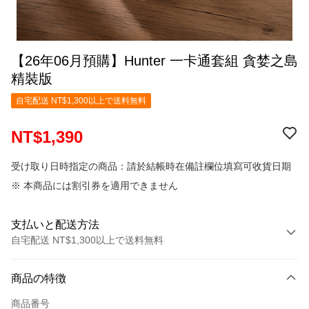
【26年06月預購】Hunter 一卡通套組 貪婪之島
精裝版
自宅配送 NT$1,300以上で送料無料
NT$1,390
受け取り日時指定の商品：請於結帳時在備註欄位填寫可收貨日期
※ 本商品には割引券を適用できません
支払いと配送方法
自宅配送 NT$1,300以上で送料無料
お支払い方法
商品の特徴
クレジットカード1回払い
商品番号