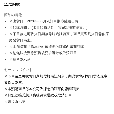
LINE Pay
11728480
Apple Pay
商品の特徴
Easy Wallet
※出貨日：2026年06月依訂單順序陸續出貨
※預購時間： (限量預購活動，售完即提前結束。)
Google Pay
※下單後之可收貨日期無需於備註填寫，商品實際到貨日需依原
ATM払い
廠發貨日為主。
※本預購商品係本公司依據您的訂單向廠商訂購
配送方法
※恕無法接受您預購後要求退款或取消訂單
預購訂單-宅配專用(🔺不同預購月份建議分開結帳，避免整筆訂單等
※圖片為示意
超久)
セールスポイント
配送毎にNT$100、NT$1,300以上で送料無料
※下單後之可收貨日期無需於備註填寫，商品實際到貨日需依原廠
預購訂單-離島宅配專用-(澎湖/金門/馬祖)(🔺不同預購月份建議分開
發貨日為主。
結帳，避免整筆訂單等超久)
※本預購商品係本公司依據您的訂單向廠商訂購
配送毎にNT$220
※恕無法接受您預購後要求退款或取消訂單
※圖片為示意