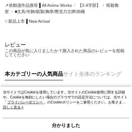
📌依動漫作品搜尋▐ All Anime Works
【2-4字部】
暗殺教
室
■文具/吊飾/紙製/胸章/壓克力立牌/掛繩
✨新品上市▐ New Arrival
レビュー
この商品が気に入りましたか？購入された商品のレビューを投稿
してください
本カテゴリーの人気商品
サイト全体のランキング
当サイトではCookieを使用しています。当サイトのCookie使用に関する詳細
人気タグ
や、Cookieを無効にしたい場合のブラウザでの設定方法については、当サイト
「
プライバシーポリシー
」のCookieポリシーをご参照ください。お客さま
が、当サイトを引き続き使用される場合、当社がサイト利用規約のCookieポリ
詳しく見る >
シーに基づいてCookieを使用することに同意したものとみなします。
分かりました