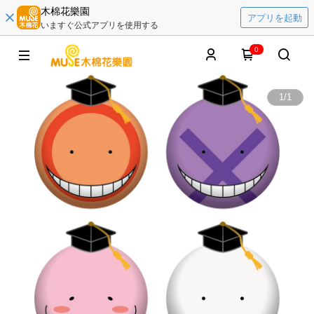
木棉花樂園
アプリを起動
いますぐ公式アプリを使用する
0
1
/
1