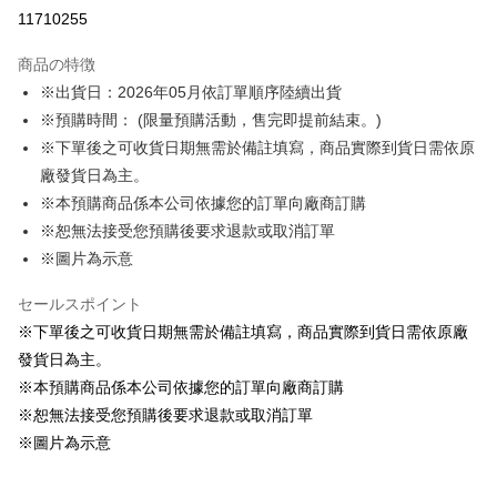
LINE Pay
11710255
Apple Pay
商品の特徴
Easy Wallet
※出貨日：2026年05月依訂單順序陸續出貨
※預購時間： (限量預購活動，售完即提前結束。)
Google Pay
※下單後之可收貨日期無需於備註填寫，商品實際到貨日需依原
ATM払い
廠發貨日為主。
※本預購商品係本公司依據您的訂單向廠商訂購
配送方法
※恕無法接受您預購後要求退款或取消訂單
預購訂單-宅配專用(🔺不同預購月份建議分開結帳，避免整筆訂單等
※圖片為示意
超久)
セールスポイント
配送毎にNT$100、NT$1,300以上で送料無料
※下單後之可收貨日期無需於備註填寫，商品實際到貨日需依原廠
預購訂單-離島宅配專用-(澎湖/金門/馬祖)(🔺不同預購月份建議分開
發貨日為主。
結帳，避免整筆訂單等超久)
※本預購商品係本公司依據您的訂單向廠商訂購
配送毎にNT$220
※恕無法接受您預購後要求退款或取消訂單
※圖片為示意