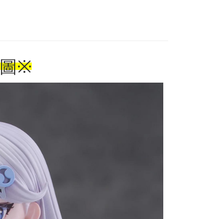
/doll/blind drawing
專區(現貨+預購)✈
圖
※