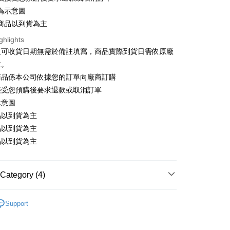
為示意圖
 Method
商品以到貨為主
宅配專用(🔺不同預購月份建議分開結帳，避免整筆訂單
ghlights
之可收貨日期無需於備註填寫，商品實際到貨日需依原廠
er | Free shipping on orders of NT$1,300 or more
主。
商品係本公司依據您的訂單向廠商訂購
離島宅配專用-(澎湖/金門/馬祖)(🔺不同預購月份建議分開
接受您預購後要求退款或取消訂單
整筆訂單等超久)
示意圖
der
品以到貨為主
品以到貨為主
品以到貨為主
Category (4)
搜尋▐ All Anime Works
【5-9字部】
靠死亡遊
Support
■🇯🇵日貨專區✈
al (on stock)