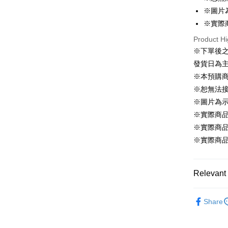
※圖片
Shipping
※實際
預購訂單-
Product Hi
等超久)
※下單後
NT$100/ord
發貨日為
※本預購
預購訂單-
※恕無法
結帳，避免
※圖片為
NT$220/or
※實際商
※實際商
※實際商
Relevant 
📌依動漫作品
Share
戲混飯吃
✨New Arriv