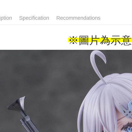
■Toy/model
🇯🇵日貨
iption
Specification
Recommendations
※圖片為示意