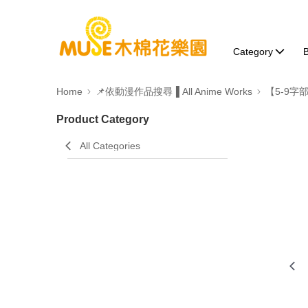
Category
B
Home
📌依動漫作品搜尋▐ All Anime Works
【5-9字
Product Category
All Categories