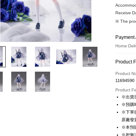
Accommoda
Receive Da
※ The pro
Payment 
Home Deli
Payment
Product 
Credit Car
Product N
11694590
LINE Pay
Product F
Apple Pay
※出貨
※預購
Easy Walle
※下單
Google Pa
原廠發
※本預
ATM Trans
※恕無