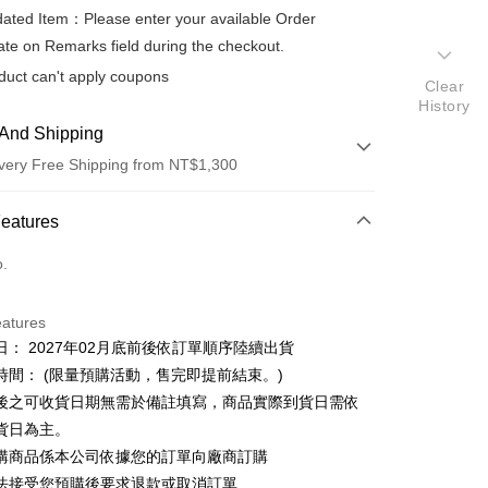
ted Item：Please enter your available Order
te on Remarks field during the checkout.
duct can't apply coupons
Clear
History
And Shipping
very Free Shipping from NT$1,300
 Method
Features
d (Full Payment)
o.
eatures
日： 2027年02月底前後依訂單順序陸續出貨
時間： (限量預購活動，售完即提前結束。)
t
後之可收貨日期無需於備註填寫，商品實際到貨日需依
y
貨日為主。
購商品係本公司依據您的訂單向廠商訂購
fer
法接受您預購後要求退款或取消訂單