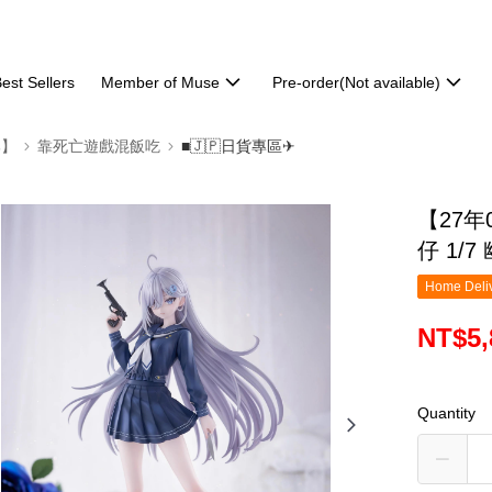
est Sellers
Member of Muse
Pre-order(Not available)
部】
靠死亡遊戲混飯吃
■🇯🇵日貨專區✈
【27年
仔 1/7
Home Deliv
NT$5,
Quantity