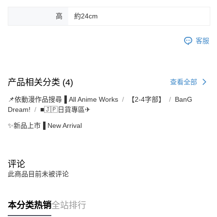
高
約24cm
客服
产品相关分类 (4)
查看全部
📌依動漫作品搜尋▐ All Anime Works
【2-4字部】
BanG
Dream!
■🇯🇵日貨專區✈
✨新品上市▐ New Arrival
评论
此商品目前未被评论
本分类热销
全站排行