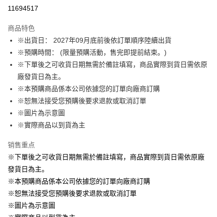
LINE Pay
11694517
Apple Pay
商品特色
悠遊付
※出貨日： 2027年09月底前後依訂單順序陸續出貨
※預購時間： (限量預購活動，售完即提前結束。)
Google Pay
※下單後之可收貨日期無需於備註填寫，商品實際到貨日需依原
ATM付款
廠發貨日為主。
※本預購商品係本公司依據您的訂單向廠商訂購
运送方式
※恕無法接受您預購後要求退款或取消訂單
※圖片為示意圖
預購訂單-宅配專用(🔺不同預購月份建議分開結帳，避免整筆訂單等
※實際商品以到貨為主
超久)
每笔NT$100，满NT$1,300(含以上)免运费
销售重点
預購訂單-離島宅配專用-(澎湖/金門/馬祖)(🔺不同預購月份建議分開
※下單後之可收貨日期無需於備註填寫，商品實際到貨日需依原廠
結帳，避免整筆訂單等超久)
發貨日為主。
※本預購商品係本公司依據您的訂單向廠商訂購
每笔NT$220
※恕無法接受您預購後要求退款或取消訂單
※圖片為示意圖