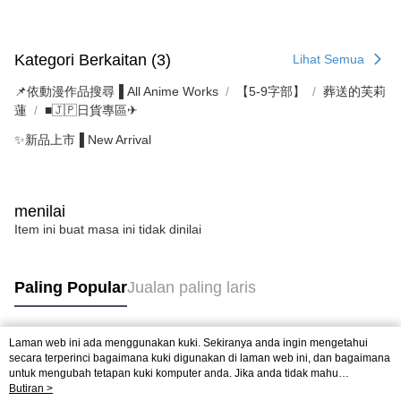
Kategori Berkaitan (3)
Lihat Semua
📌依動漫作品搜尋▐ All Anime Works
【5-9字部】
葬送的芙莉
蓮
■🇯🇵日貨專區✈
✨新品上市▐ New Arrival
menilai
Item ini buat masa ini tidak dinilai
Paling Popular
Jualan paling laris
Laman web ini ada menggunakan kuki. Sekiranya anda ingin mengetahui
Tag Popular
secara terperinci bagaimana kuki digunakan di laman web ini, dan bagaimana
untuk mengubah tetapan kuki komputer anda. Jika anda tidak mahu
menggunakan kuki di komputer anda, sila rujuk penerangan mengenai kuki.
Butiran >