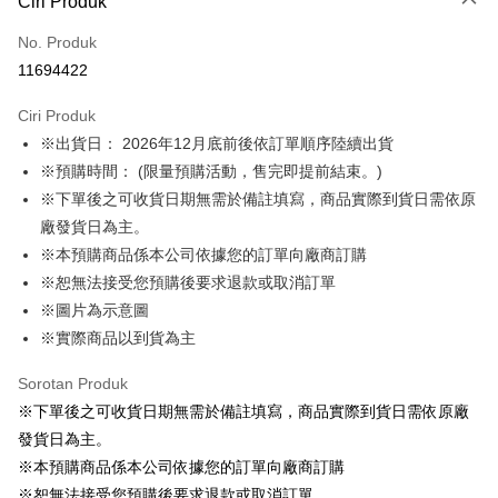
Ciri Produk
Kad Kredit (Bayaran Penuh)
No. Produk
LINE Pay
11694422
Apple Pay
Ciri Produk
Easy Wallet
※出貨日： 2026年12月底前後依訂單順序陸續出貨
※預購時間： (限量預購活動，售完即提前結束。)
Google Pay
※下單後之可收貨日期無需於備註填寫，商品實際到貨日需依原
Pemindahan ATM
廠發貨日為主。
※本預購商品係本公司依據您的訂單向廠商訂購
Pilihan Penghantaran
※恕無法接受您預購後要求退款或取消訂單
預購訂單-宅配專用(🔺不同預購月份建議分開結帳，避免整筆訂單等
※圖片為示意圖
超久)
※實際商品以到貨為主
NT$100/pesanan | Penghantaran percuma untuk pesanan
Sorotan Produk
NT$1,300 atau lebih
※下單後之可收貨日期無需於備註填寫，商品實際到貨日需依原廠
預購訂單-離島宅配專用-(澎湖/金門/馬祖)(🔺不同預購月份建議分開
發貨日為主。
結帳，避免整筆訂單等超久)
※本預購商品係本公司依據您的訂單向廠商訂購
NT$220/pesanan
※恕無法接受您預購後要求退款或取消訂單