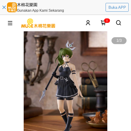
木棉花樂園
Buka APP
Gunakan App Kami Sekarang
0
1
/
3