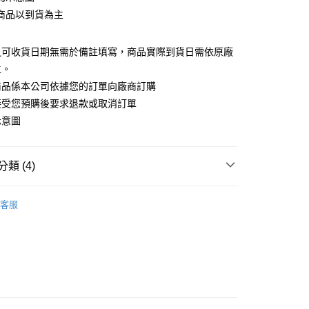
商品以到貨為主
宅配專用(🔺不同預購月份建議分開結帳，避免整筆訂單
之可收貨日期無需於備註填寫，商品實際到貨日需依原廠
主。
00，滿NT$1,300(含以上)免運費
商品係本公司依據您的訂單向廠商訂購
離島宅配專用-(澎湖/金門/馬祖)(🔺不同預購月份建議分開
接受您預購後要求退款或取消訂單
整筆訂單等超久)
示意圖
20
類 (4)
搜尋▐ All Anime Works
【5-9字部】
戀上換裝
客服
🇯🇵日貨專區✈
New Arrival
/公仔/盲抽
專區(現貨+預購)✈