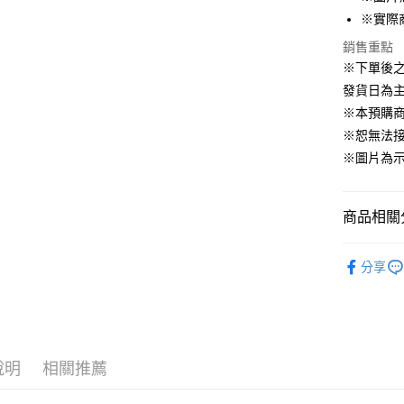
運送方式
※實際
銷售重點
預購訂單-
※下單後
等超久)
發貨日為
每筆NT$1
※本預購
預購訂單-
※恕無法
結帳，避免
※圖片為
每筆NT$2
商品相關分
📌依動漫作品
分享
娃娃
■
✨新品上市▐ 
■玩具/模型
🇯🇵日貨
說明
相關推薦