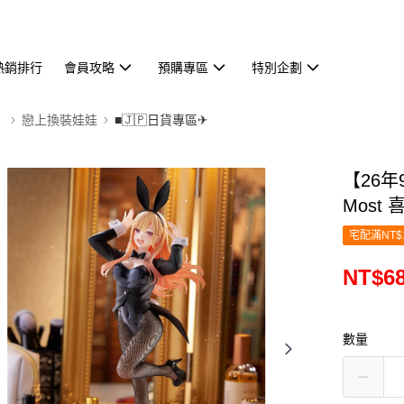
熱銷排行
會員攻略
預購專區
特別企劃
】
戀上換裝娃娃
■🇯🇵日貨專區✈
【26年
Most
宅配滿NT$
NT$6
數量