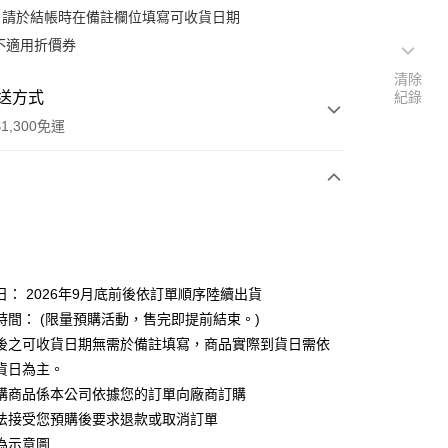
：請於結帳時在備註欄位填寫可收貨日期
不適用折價券
清除
送方式
紀錄
1,300免運
次付款
日： 2026年9月底前後依訂單順序陸續出貨
時間： (限量預購活動，售完即提前結束。)
後之可收貨日期無需於備註填寫，商品實際到貨日需依
y
貨日為主。
購商品係本公司依據您的訂單向廠商訂購
法接受您預購後要求退款或取消訂單
為示意圖