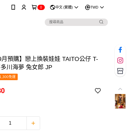
0
中文 (繁體)
TWD
9月預購】戀上換裝娃娃 TAITO公仔 T-
 喜多川海夢 兔女郎 JP
1,300免運
80