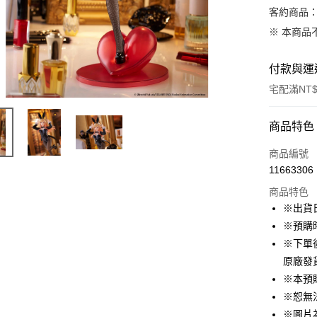
客約商品
※ 本商品
付款與運
宅配滿NT$
付款方式
商品特色
信用卡一
商品編號
11663306
LINE Pay
商品特色
Apple Pay
※出貨
※預購
悠遊付
※下單
Google Pa
原廠發
※本預
ATM付款
※恕無
※圖片