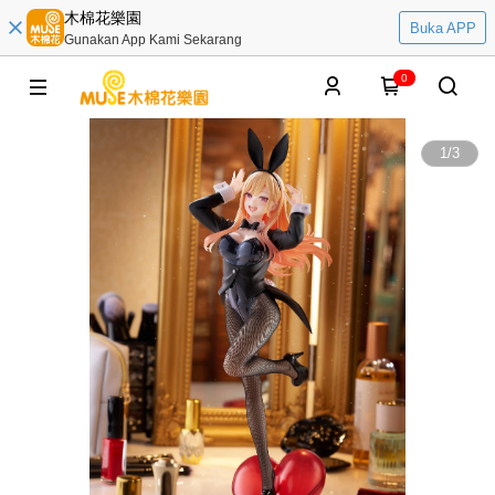
木棉花樂園
Buka APP
Gunakan App Kami Sekarang
0
1
/
3