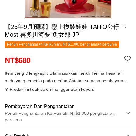
【26年9月預購】戀上換裝娃娃 TAITO公仔 T-
Most 喜多川海夢 兔女郎 JP
Penuh Penghantaran Ke Rumah, NT$1,300 penghataran percuma
NT$680
Item yang Dilengkapi：Sila masukkan Tarikh Terima Pesanan
anda yang tersedia pada medan Catatan semasa pembayaran.
※ Produk ini tidak boleh menggunakan kupon.
Pembayaran Dan Penghantaran
Penuh Penghantaran Ke Rumah, NT$1,300 penghataran
percuma
Kaedah Pembayaran