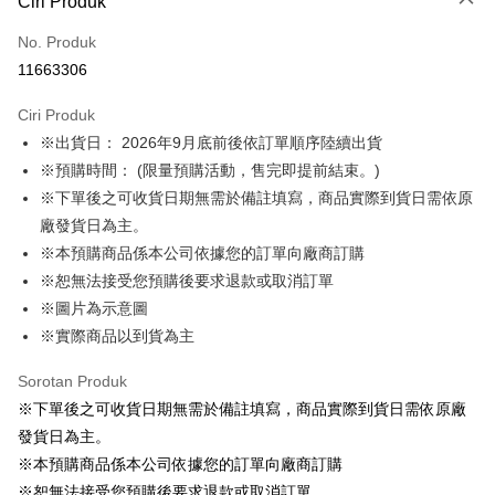
Ciri Produk
Kad Kredit (Bayaran Penuh)
No. Produk
LINE Pay
11663306
Apple Pay
Ciri Produk
Easy Wallet
※出貨日： 2026年9月底前後依訂單順序陸續出貨
※預購時間： (限量預購活動，售完即提前結束。)
Google Pay
※下單後之可收貨日期無需於備註填寫，商品實際到貨日需依原
Pemindahan ATM
廠發貨日為主。
※本預購商品係本公司依據您的訂單向廠商訂購
Pilihan Penghantaran
※恕無法接受您預購後要求退款或取消訂單
預購訂單-宅配專用(🔺不同預購月份建議分開結帳，避免整筆訂單等
※圖片為示意圖
超久)
※實際商品以到貨為主
NT$100/pesanan | Penghantaran percuma untuk pesanan
Sorotan Produk
NT$1,300 atau lebih
※下單後之可收貨日期無需於備註填寫，商品實際到貨日需依原廠
預購訂單-離島宅配專用-(澎湖/金門/馬祖)(🔺不同預購月份建議分開
發貨日為主。
結帳，避免整筆訂單等超久)
※本預購商品係本公司依據您的訂單向廠商訂購
NT$220/pesanan
※恕無法接受您預購後要求退款或取消訂單