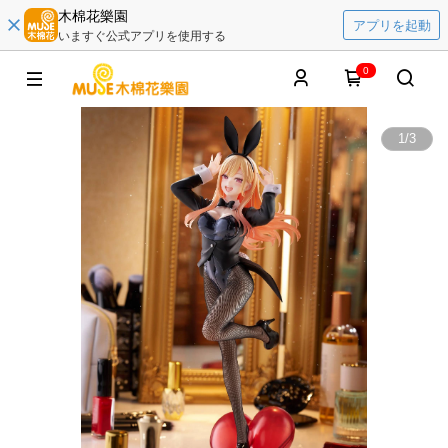
木棉花樂園
アプリを起動
いますぐ公式アプリを使用する
0
1
/
3