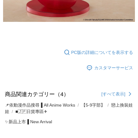
PC版の詳細についてを表示する
カスタマーサービス
商品関連カテゴリー（4）
[すべて表示]
📌依動漫作品搜尋▐ All Anime Works
【5-9字部】
戀上換裝娃
娃
■🇯🇵日貨專區✈
✨新品上市▐ New Arrival