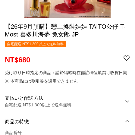
【26年9月預購】戀上換裝娃娃 TAITO公仔 T-
Most 喜多川海夢 兔女郎 JP
自宅配送 NT$1,300以上で送料無料
NT$680
受け取り日時指定の商品：請於結帳時在備註欄位填寫可收貨日期
※ 本商品には割引券を適用できません
支払いと配送方法
自宅配送 NT$1,300以上で送料無料
お支払い方法
商品の特徴
クレジットカード1回払い
商品番号