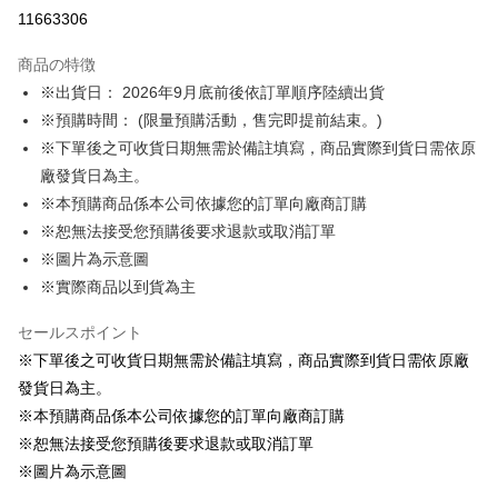
LINE Pay
11663306
Apple Pay
商品の特徴
Easy Wallet
※出貨日： 2026年9月底前後依訂單順序陸續出貨
※預購時間： (限量預購活動，售完即提前結束。)
Google Pay
※下單後之可收貨日期無需於備註填寫，商品實際到貨日需依原
ATM払い
廠發貨日為主。
※本預購商品係本公司依據您的訂單向廠商訂購
配送方法
※恕無法接受您預購後要求退款或取消訂單
預購訂單-宅配專用(🔺不同預購月份建議分開結帳，避免整筆訂單等
※圖片為示意圖
超久)
※實際商品以到貨為主
配送毎にNT$100、NT$1,300以上で送料無料
セールスポイント
預購訂單-離島宅配專用-(澎湖/金門/馬祖)(🔺不同預購月份建議分開
※下單後之可收貨日期無需於備註填寫，商品實際到貨日需依原廠
結帳，避免整筆訂單等超久)
發貨日為主。
配送毎にNT$220
※本預購商品係本公司依據您的訂單向廠商訂購
※恕無法接受您預購後要求退款或取消訂單
※圖片為示意圖