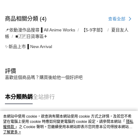
商品相關分類 (4)
查看全部
📌依動漫作品搜尋▐ All Anime Works
【5-9字部】
夏目友人
帳
■🇯🇵日貨專區✈
✨新品上市▐ New Arrival
評價
喜歡這個商品嗎？購買後給他一個好評吧
本分類熱銷
全站排行
本網站中使用 cookie，欲查詢有關本網站使用 cookie 方式之詳情，及若您不希
熱門標籤
望在電腦上使用 cookie 時應如何變更電腦的 cookie 設定，請參閱本網站「
隱私
權條款
」之 Cookie 聲明。您繼續使用本網站即表示您同意本公司得按本網站使
用條款之 Cookie 聲明使用 cookie。
了解更多 >