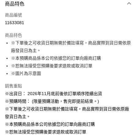
商品特色
信用卡一次付款
商品編號
LINE Pay
11633081
Apple Pay
商品特色
悠遊付
※下單後之可收貨日期無需於備註填寫，商品實際到貨日需依原
廠發貨日為主。
Google Pay
※本預購商品係本公司依據您的訂單向廠商訂購
ATM付款
※恕無法接受您預購後要求退款或取消訂單
※圖片為示意圖
運送方式
銷售重點
預購訂單-宅配專用(🔺不同預購月份建議分開結帳，避免整筆訂單等
※出貨日： 2026年11月底前後依訂單順序陸續出貨
超久)
※預購時間： (限量預購活動，售完即提前結束。)
每筆NT$100，滿NT$1,300(含以上)免運費
※下單後之可收貨日期無需於備註填寫，商品實際到貨日需依原廠
預購訂單-離島宅配專用-(澎湖/金門/馬祖)(🔺不同預購月份建議分開
發貨日為主。
結帳，避免整筆訂單等超久)
※本預購商品係本公司依據您的訂單向廠商訂購
※恕無法接受您預購後要求退款或取消訂單
每筆NT$220