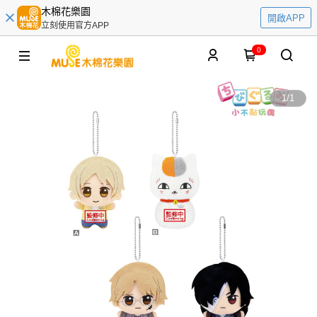
木棉花樂園
開啟APP
立刻使用官方APP
0
1
/
1