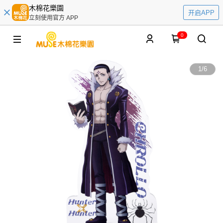
木棉花樂園
开启APP
立刻使用官方 APP
0
1
/
6