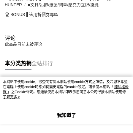
HUNTER
■文具/吊飾/紙製/胸章/壓克力立牌/掛繩
🏆 BONUS▐ 適用折價券專區
评论
此商品目前未被评论
本分类热销
全站排行
本網站中使用cookie，欲查詢有關本網站使用cookie方式之詳情，及若您不希望
热门标签
在電腦上使用cookie時應如何變更電腦的cookie設定，請參閱本網站「
隱私權條
款
」之Cookie聲明。您繼續使用本網站即表示您同意本公司得按本網站使用條款
之Cookie聲明使用cookie。
了解更多 >
我知道了