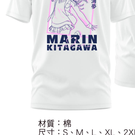
配送毎にNT
宅配-離島
配送毎にNT
黑貓宅配-
配送毎にNT