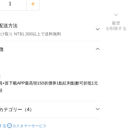
履歴
配送方法
を削除する
け取り NT$1,300以上で送料無料
方法
徴
カード1回払い
店頭代金引換
徴
員+首下載APP最高領150折價券1點紅利點數可折抵1元
額
t
カテゴリー（4）
y
搜尋▐ All Anime Works
【5-9字部】
戀上換裝
する
カスタマーサービス
服飾/帽襪/鞋/飾品/雨具/巾