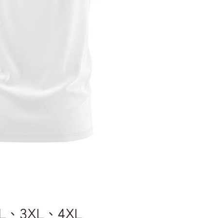
$100、NT$1,300以上で送料無料
(澎湖/金門/馬祖)-木棉花樂園專用
$220
貨到付款
$150