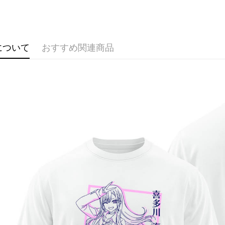
代金引換
🏆 BON
■服飾/帽襪
配送方法
⭐現貨商品
について
おすすめ関連商品
全家取貨
配送毎にNT
付款後全
配送毎にNT
(不開放使
配送毎にNT
7-11取貨
配送毎にNT
付款後7-1
配送毎にNT
宅配-木棉