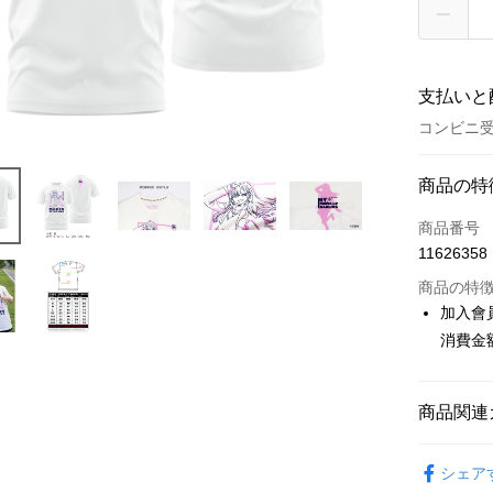
支払いと
コンビニ受
お支払い
商品の特
クレジット
商品番号
11626358
コンビニ
商品の特
LINE Pay
加入會
消費金
Apple Pay
Easy Walle
商品関連
Google Pa
📌依動漫作品
ATM払い
シェア
娃娃
■