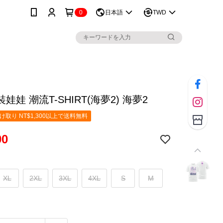
0
日本語
TWD
娃娃 潮流T-SHIRT(海夢2) 海夢2
取り NT$1,300以上で送料無料
00
XL
2XL
3XL
4XL
S
M