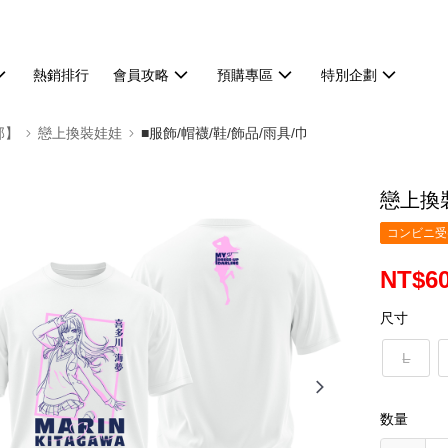
熱銷排行
會員攻略
預購專區
特別企劃
部】
戀上換裝娃娃
■服飾/帽襪/鞋/飾品/雨具/巾
戀上換裝
コンビニ受け
NT$6
尺寸
L
数量