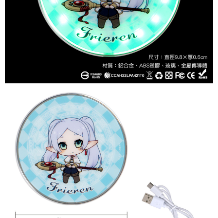
NT$9,999/pesanan
7-11取貨付款
NT$65/pesanan | Penghantaran percuma untuk pesanan
NT$1,300 atau lebih
付款後7-11取貨
NT$65/pesanan | Penghantaran percuma untuk pesanan
NT$1,300 atau lebih
宅配-木棉花樂園專用
NT$100/pesanan | Penghantaran percuma untuk pesanan
NT$1,300 atau lebih
宅配-離島(澎湖/金門/馬祖)-木棉花樂園專用
NT$220/pesanan
黑貓宅配-貨到付款
NT$150/pesanan