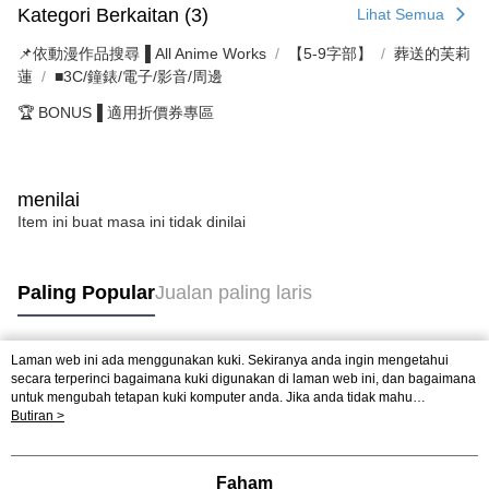
Kategori Berkaitan (3)
Lihat Semua
📌依動漫作品搜尋▐ All Anime Works
【5-9字部】
葬送的芙莉
蓮
■3C/鐘錶/電子/影音/周邊
🏆 BONUS▐ 適用折價券專區
menilai
Item ini buat masa ini tidak dinilai
Paling Popular
Jualan paling laris
Laman web ini ada menggunakan kuki. Sekiranya anda ingin mengetahui
Tag Popular
secara terperinci bagaimana kuki digunakan di laman web ini, dan bagaimana
untuk mengubah tetapan kuki komputer anda. Jika anda tidak mahu
menggunakan kuki di komputer anda, sila rujuk penerangan mengenai kuki.
Butiran >
Dasar Privasi
Laman web ini ada menggunakan kuki. Sekiranya anda ingin
mengetahui secara terperinci bagaimana kuki digunakan di laman web ini,
dan bagaimana untuk mengubah tetapan kuki komputer anda. Jika anda tidak
Faham