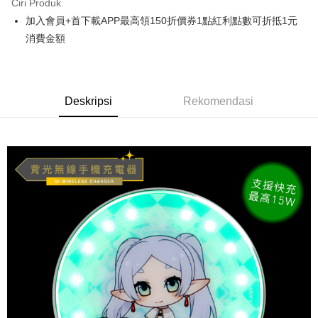
Ciri Produk
Apple Pay
加入會員+首下載APP最高領150折價券1點紅利點數可折抵1元
消費金額
Easy Wallet
Google Pay
Pemindahan ATM
Deskripsi
Rekomendasi
Tunai semasa Penghantaran
Pilihan Penghantaran
全家取貨付款
NT$65/pesanan | Penghantaran percuma untuk pesanan
NT$1,300 atau lebih
付款後全家取貨
NT$65/pesanan | Penghantaran percuma untuk pesanan
NT$1,300 atau lebih
(不開放使用，請勿選取）