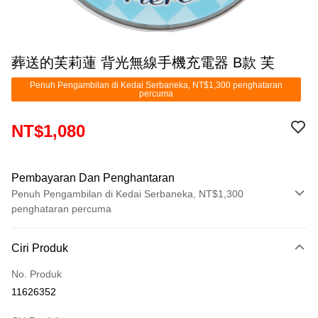
葬送的芙莉蓮 背光無線手機充電器 B款 芙
Penuh Pengambilan di Kedai Serbaneka, NT$1,300 penghataran
percuma
NT$1,080
Pembayaran Dan Penghantaran
Penuh Pengambilan di Kedai Serbaneka, NT$1,300
penghataran percuma
Kaedah Pembayaran
Ciri Produk
Kad Kredit (Bayaran Penuh)
No. Produk
Pengambilan di Kedai Serbaneka
11626352
LINE Pay