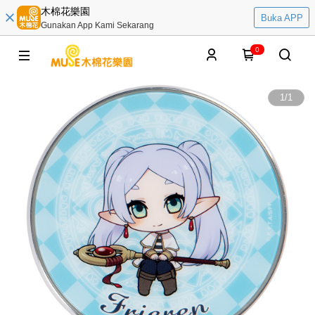
木棉花樂園
Buka APP
Gunakan App Kami Sekarang
0
1
/
1