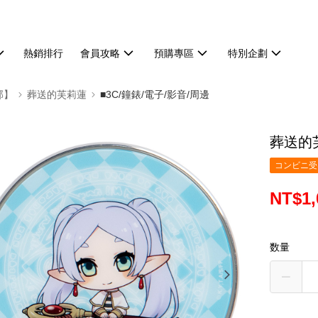
熱銷排行
會員攻略
預購專區
特別企劃
部】
葬送的芙莉蓮
■3C/鐘錶/電子/影音/周邊
葬送的
コンビニ受け
NT$1,
数量