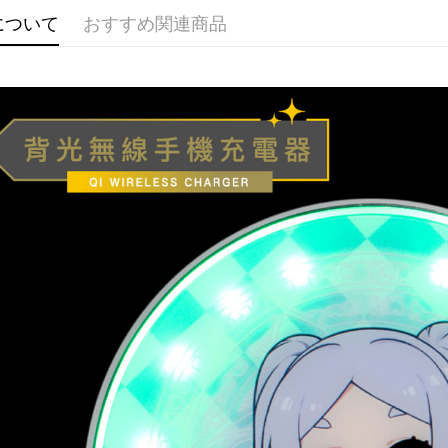
配送方法
について
おすすめ関連商品
全家取貨
配送毎にNT
付款後全
配送毎にNT
(不開放使
配送毎にNT
7-11取貨
配送毎にNT
付款後7-1
配送毎にNT
宅配-木棉
配送毎にNT
宅配-離島