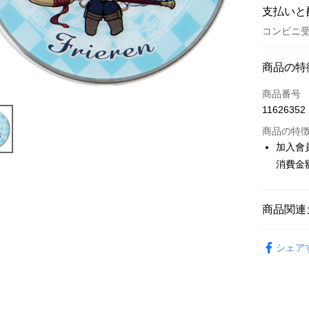
支払いと
コンビニ受
お支払い
商品の特
クレジット
商品番号
11626352
コンビニ
商品の特
LINE Pay
加入會
消費金
Apple Pay
Easy Walle
商品関連
Google Pa
📌依動漫作品
ATM払い
シェア
莉蓮
■
代金引換
🏆 BON
⭐現貨商品