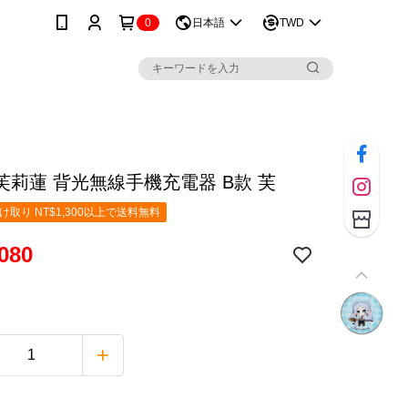
0
日本語
TWD
芙莉蓮 背光無線手機充電器 B款 芙
取り NT$1,300以上で送料無料
080