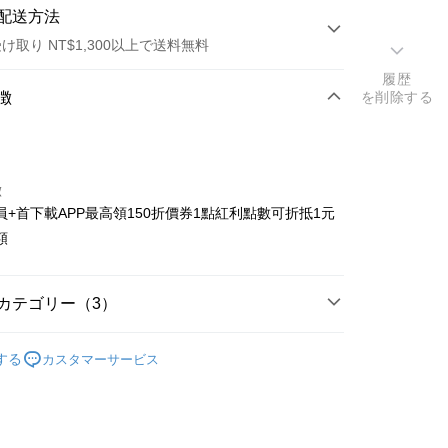
配送方法
け取り NT$1,300以上で送料無料
履歴
方法
徴
を削除する
カード1回払い
店頭代金引換
徴
員+首下載APP最高領150折價券1點紅利點數可折抵1元
額
t
カテゴリー（3）
y
搜尋▐ All Anime Works
【5-9字部】
葬送的芙
する
カスタマーサービス
3C/鐘錶/電子/影音/周邊
US▐ 適用折價券專區
專區⭐