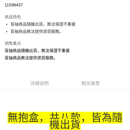
LINE Pay
11598437
Apple Pay
商品特色
悠遊付
盲抽商品隨機出貨，無法保證不重複
盲抽商品無法提供退貨服務。
Google Pay
销售重点
ATM付款
盲抽商品隨機出貨，無法保證不重複
盲抽商品無法提供退貨服務。
运送方式
預購訂單-宅配專用(🔺不同預購月份建議分開結帳，避免整筆訂單等
超久)
每笔NT$100，满NT$1,300(含以上)免运费
详细说明
相关推荐
預購訂單-離島宅配專用-(澎湖/金門/馬祖)(🔺不同預購月份建議分開
結帳，避免整筆訂單等超久)
每笔NT$220
無抱盒，共八款，皆為隨
機出貨