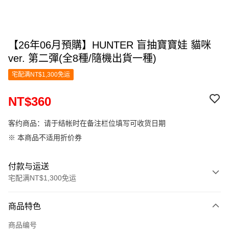
【26年06月預購】HUNTER 盲抽寶寶娃 貓咪
ver. 第二彈(全8種/隨機出貨一種)
宅配满NT$1,300免运
NT$360
客约商品：请于结帐时在备注栏位填写可收货日期
※ 本商品不适用折价券
付款与运送
宅配满NT$1,300免运
付款方式
商品特色
信用卡一次付款
商品编号