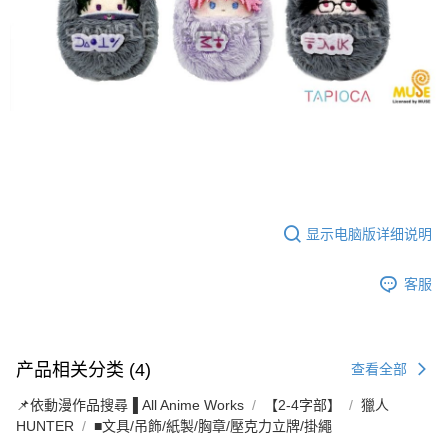
显示电脑版详细说明
客服
产品相关分类 (4)
查看全部
📌依動漫作品搜尋▐ All Anime Works
【2-4字部】
獵人
HUNTER
■文具/吊飾/紙製/胸章/壓克力立牌/掛繩