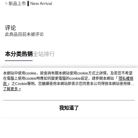
✨新品上市▐ New Arrival
评论
此商品目前未被评论
本分类热销
全站排行
本網站中使用cookie，欲查詢有關本網站使用cookie方式之詳情，及若您不希望
热门标签
在電腦上使用cookie時應如何變更電腦的cookie設定，請參閱本網站「
隱私權條
款
」之Cookie聲明。您繼續使用本網站即表示您同意本公司得按本網站使用條款
之Cookie聲明使用cookie。
了解更多 >
我知道了