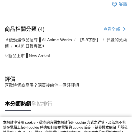
客服
商品相關分類 (4)
查看全部
📌依動漫作品搜尋▐ All Anime Works
【5-9字部】
葬送的芙莉
蓮
■🇯🇵日貨專區✈
✨新品上市▐ New Arrival
評價
喜歡這個商品嗎？購買後給他一個好評吧
本分類熱銷
全站排行
本網站中使用 cookie，欲查詢有關本網站使用 cookie 方式之詳情，及若您不希
熱門標籤
望在電腦上使用 cookie 時應如何變更電腦的 cookie 設定，請參閱本網站「
隱私