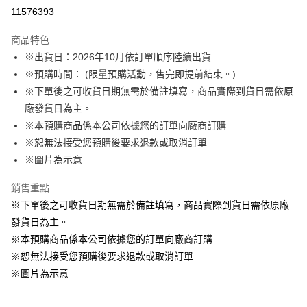
LINE Pay
11576393
Apple Pay
商品特色
悠遊付
※出貨日：2026年10月依訂單順序陸續出貨
※預購時間： (限量預購活動，售完即提前結束。)
Google Pay
※下單後之可收貨日期無需於備註填寫，商品實際到貨日需依原
ATM付款
廠發貨日為主。
※本預購商品係本公司依據您的訂單向廠商訂購
運送方式
※恕無法接受您預購後要求退款或取消訂單
※圖片為示意
預購訂單-宅配專用(🔺不同預購月份建議分開結帳，避免整筆訂單等
超久)
銷售重點
每筆NT$100，滿NT$1,300(含以上)免運費
※下單後之可收貨日期無需於備註填寫，商品實際到貨日需依原廠
預購訂單-離島宅配專用-(澎湖/金門/馬祖)(🔺不同預購月份建議分開
發貨日為主。
結帳，避免整筆訂單等超久)
※本預購商品係本公司依據您的訂單向廠商訂購
※恕無法接受您預購後要求退款或取消訂單
每筆NT$220
※圖片為示意