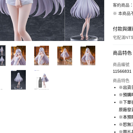
客約商品
※ 本商品
付款與運
宅配滿NT$
付款方式
商品特色
信用卡一
商品編號
11566831
LINE Pay
商品特色
Apple Pay
※出貨
※預購
悠遊付
※下單
Google Pa
原廠發
※本預
ATM付款
※恕無
※圖片