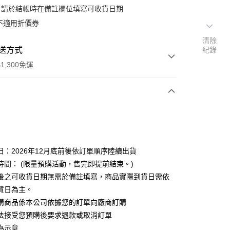
：請於結帳時在備註欄位填寫可收貨日期
不適用折價券
清除
送方式
紀錄
1,300免運
次付款
日：2026年12月底前後依訂單順序陸續出貨
時間： (限量預購活動，售完即提前結束。)
後之可收貨日期無需於備註填寫，商品實際到貨日需依
y
貨日為主。
購商品係本公司依據您的訂單向廠商訂購
法接受您預購後要求退款或取消訂單
為示意