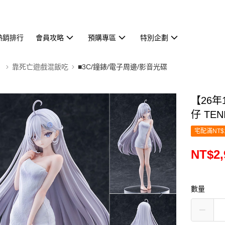
熱銷排行
會員攻略
預購專區
特別企劃
】
靠死亡遊戲混飯吃
■3C/鐘錶/電子周邊/影音光碟
【26年
仔 TEN
宅配滿NT$
NT$2,
數量