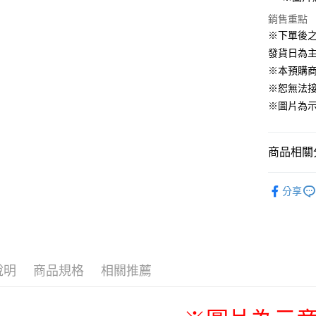
運送方式
銷售重點
※下單後
預購訂單-
發貨日為
等超久)
※本預購
每筆NT$1
※恕無法
預購訂單-
※圖片為
結帳，避免
每筆NT$2
商品相關分
📌依動漫作品
分享
戲混飯吃
✨新品上市▐ 
■玩具/模型
🇯🇵日貨
說明
商品規格
相關推薦