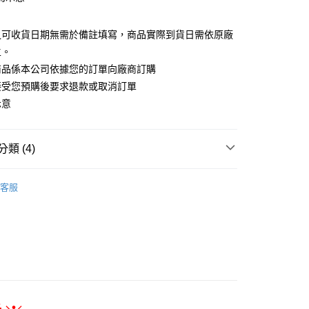
之可收貨日期無需於備註填寫，商品實際到貨日需依原廠
宅配專用(🔺不同預購月份建議分開結帳，避免整筆訂單
主。
商品係本公司依據您的訂單向廠商訂購
00，滿NT$1,300(含以上)免運費
接受您預購後要求退款或取消訂單
離島宅配專用-(澎湖/金門/馬祖)(🔺不同預購月份建議分開
示意
整筆訂單等超久)
20
類 (4)
搜尋▐ All Anime Works
【5-9字部】
靠死亡遊
客服
■3C/鐘錶/電子周邊/影音光碟
New Arrival
/公仔/盲抽
專區(現貨+預購)✈