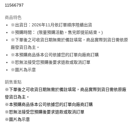
LINE Pay
11566797
Apple Pay
商品特色
悠遊付
※出貨日：2026年11月依訂單順序陸續出貨
※預購時間： (限量預購活動，售完即提前結束。)
Google Pay
※下單後之可收貨日期無需於備註填寫，商品實際到貨日需依原
ATM付款
廠發貨日為主。
※本預購商品係本公司依據您的訂單向廠商訂購
運送方式
※恕無法接受您預購後要求退款或取消訂單
※圖片為示意
預購訂單-宅配專用(🔺不同預購月份建議分開結帳，避免整筆訂單等
超久)
銷售重點
每筆NT$100，滿NT$1,300(含以上)免運費
※下單後之可收貨日期無需於備註填寫，商品實際到貨日需依原廠
預購訂單-離島宅配專用-(澎湖/金門/馬祖)(🔺不同預購月份建議分開
發貨日為主。
結帳，避免整筆訂單等超久)
※本預購商品係本公司依據您的訂單向廠商訂購
※恕無法接受您預購後要求退款或取消訂單
每筆NT$220
※圖片為示意