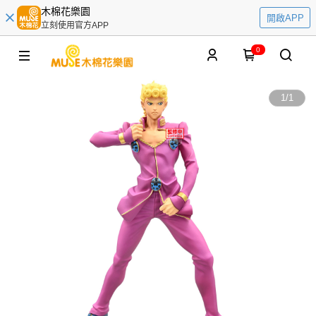
木棉花樂園
開啟APP
立刻使用官方APP
0
1
/
1