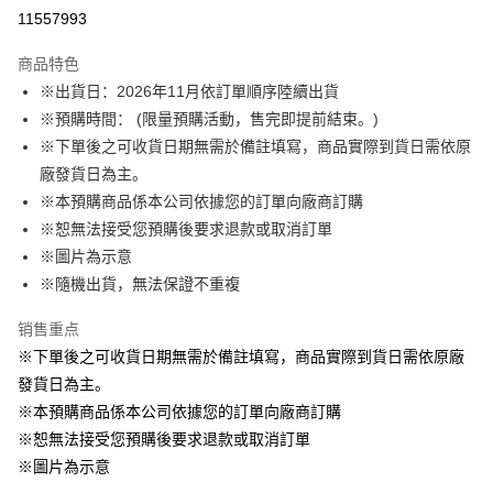
LINE Pay
11557993
Apple Pay
商品特色
悠遊付
※出貨日：2026年11月依訂單順序陸續出貨
※預購時間： (限量預購活動，售完即提前結束。)
Google Pay
※下單後之可收貨日期無需於備註填寫，商品實際到貨日需依原
ATM付款
廠發貨日為主。
※本預購商品係本公司依據您的訂單向廠商訂購
运送方式
※恕無法接受您預購後要求退款或取消訂單
※圖片為示意
預購訂單-宅配專用(🔺不同預購月份建議分開結帳，避免整筆訂單等
※隨機出貨，無法保證不重複
超久)
每笔NT$100，满NT$1,300(含以上)免运费
销售重点
預購訂單-離島宅配專用-(澎湖/金門/馬祖)(🔺不同預購月份建議分開
※下單後之可收貨日期無需於備註填寫，商品實際到貨日需依原廠
結帳，避免整筆訂單等超久)
發貨日為主。
※本預購商品係本公司依據您的訂單向廠商訂購
每笔NT$220
※恕無法接受您預購後要求退款或取消訂單
※圖片為示意