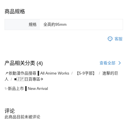
商品规格
規格
全高約95mm
客服
产品相关分类 (4)
查看全部
📌依動漫作品搜尋▐ All Anime Works
【5-9字部】
進擊的巨
人
■🇯🇵日貨專區✈
✨新品上市▐ New Arrival
评论
此商品目前未被评论