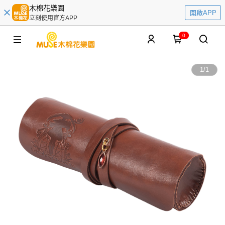
木棉花樂園
開啟APP
立刻使用官方APP
0
1
/
1