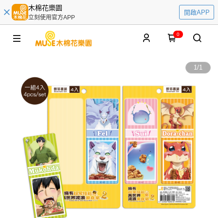
木棉花樂園
開啟APP
立刻使用官方APP
0
1
/
1