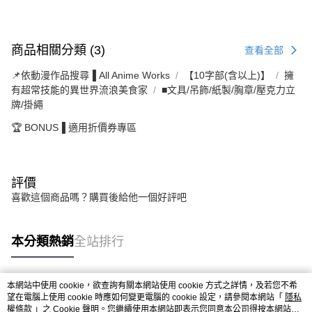
商品相關分類 (3)
查看全部
📌依動漫作品搜尋▐ All Anime Works
【10字部(含以上)】
擁
有超常技能的異世界流浪美食家
■文具/吊飾/紙製/胸章/壓克力立
牌/掛繩
🏆 BONUS▐ 適用折價券專區
評價
喜歡這個商品嗎？購買後給他一個好評吧
本分類熱銷
全站排行
本網站中使用 cookie，欲查詢有關本網站使用 cookie 方式之詳情，及若您不希
熱門標籤
望在電腦上使用 cookie 時應如何變更電腦的 cookie 設定，請參閱本網站「
隱私
權條款
」之 Cookie 聲明。您繼續使用本網站即表示您同意本公司得按本網站使