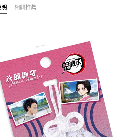
運送方式
說明
相關推薦
全家取貨
每筆NT$6
付款後全
每筆NT$6
(不開放使
每筆NT$9,
7-11取貨
每筆NT$6
付款後7-1
每筆NT$6
宅配-木棉
每筆NT$1
宅配-離島