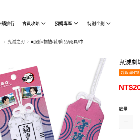
熱銷排行
會員攻略
預購專區
特別企劃
】
鬼滅之刃
■服飾/帽襪/鞋/飾品/雨具/巾
鬼滅劇場
超取滿NT$
NT$2
數量