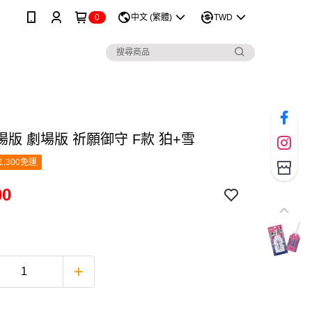
0
中文 (繁體)
TWD
版 劇場版 祈願御守 F款 狛+雪
1,300免運
00