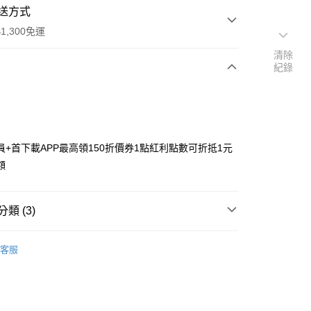
送方式
1,300免運
清除
紀錄
次付款
付款
員+首下載APP最高領150折價券1點紅利點數可折抵1元
額
類 (3)
y
搜尋▐ All Anime Works
【2-4字部】
鬼滅之
客服
/帽襪/鞋/飾品/雨具/巾
US▐ 適用折價券專區
專區⭐