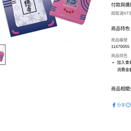
付款與運
超取滿NT$
付款方式
商品特色
信用卡一
商品編號
11470055
超商取貨
商品特色
LINE Pay
加入會
消費金
Apple Pay
悠遊付
商品相關分
Google Pa
📌依動漫作品
ATM付款
分享
刃
■服飾
貨到付款
🏆 BON
⭐現貨商品